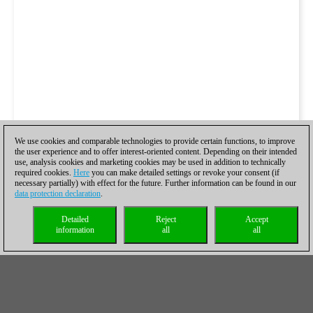
We use cookies and comparable technologies to provide certain functions, to improve
the user experience and to offer interest-oriented content. Depending on their intended
use, analysis cookies and marketing cookies may be used in addition to technically
required cookies.
Here
you can make detailed settings or revoke your consent (if
necessary partially) with effect for the future. Further information can be found in our
data protection declaration
.
Detailed
Reject
Accept
information
all
all