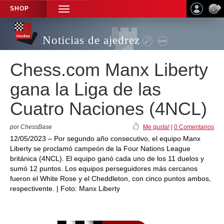
SHOP
TOGGLE
NAVIGATION
Noticias de ajedrez
Chess.com Manx Liberty
gana la Liga de las
Cuatro Naciones (4NCL)
por ChessBase
Me gusta!
|
0 Comentarios
12/05/2023 – Por segundo año consecutivo, el equipo Manx
Liberty se proclamó campeón de la Four Nations League
británica (4NCL). El equipo ganó cada uno de los 11 duelos y
sumó 12 puntos. Los equipos perseguidores más cercanos
fueron el White Rose y el Cheddleton, con cinco puntos ambos,
respectivente. | Foto: Manx Liberty