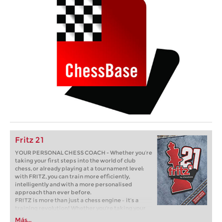
Fritz 21
YOUR PERSONAL CHESS COACH - Whether you’re
taking your first steps into the world of club
chess, or already playing at a tournament level:
with FRITZ, you can train more efficiently,
intelligently and with a more personalised
approach than ever before.
FRITZ is more than just a chess engine – it’s a
training revolution! Whether you’re taking your
first steps into the world of club chess, or already
Más...