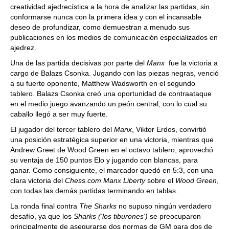
creatividad ajedrecística a la hora de analizar las partidas, sin
conformarse nunca con la primera idea y con el incansable
deseo de profundizar, como demuestran a menudo sus
publicaciones en los medios de comunicación especializados en
ajedrez.
Una de las partida decisivas por parte del
Manx
fue la victoria a
cargo de
Balazs Csonka. Jugando con las piezas negras, venció
a su fuerte oponente, Matthew Wadsworth en el segundo
tablero. Balazs Csonka creó una oportunidad de contraataque
en el medio juego avanzando un peón central, con lo cual su
caballo llegó a ser muy fuerte.
El jugador del tercer tablero del
Manx
, Viktor Erdos, convirtió
una posición estratégica superior en una victoria, mientras que
Andrew Greet de Wood Green en el octavo tablero, aprovechó
su ventaja de 150 puntos Elo y jugando con blancas, para
ganar. Como consiguiente, el marcador quedó en 5:3, con una
clara victoria del
Chess.com Manx Liberty
sobre el
Wood Green
,
con todas las demás partidas terminando en tablas.
La ronda final contra
The Sharks
no supuso ningún verdadero
desafío, ya que los
Sharks ('los tiburones')
se preocuparon
principalmente de asegurarse dos normas de GM para dos de