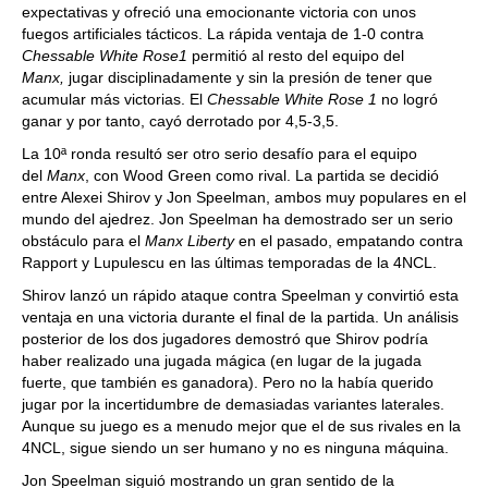
expectativas y ofreció una emocionante victoria con unos
fuegos artificiales tácticos. La rápida ventaja de 1-0 contra
Chessable White Rose1
permitió al resto del equipo del
Manx,
jugar disciplinadamente y sin la presión de tener que
acumular más victorias. El
Chessable White Rose 1
no logró
ganar y por tanto, cayó derrotado por 4,5-3,5.
La 10ª ronda resultó ser otro serio desafío para el equipo
del
Manx
, con Wood Green como rival. La partida se decidió
entre Alexei Shirov y Jon Speelman, ambos muy populares en el
mundo del ajedrez. Jon Speelman ha demostrado ser un serio
obstáculo para el
Manx Liberty
en el pasado, empatando contra
Rapport y Lupulescu en las últimas temporadas de la 4NCL.
Shirov lanzó un rápido ataque contra Speelman y convirtió esta
ventaja en una victoria durante el final de la partida. Un análisis
posterior de los dos jugadores demostró que Shirov podría
haber realizado una jugada mágica (en lugar de la jugada
fuerte, que también es ganadora). Pero no la había querido
jugar por la incertidumbre de demasiadas variantes laterales.
Aunque su juego es a menudo mejor que el de sus rivales en la
4NCL, sigue siendo un ser humano y no es ninguna máquina.
Jon Speelman siguió mostrando un gran sentido de la