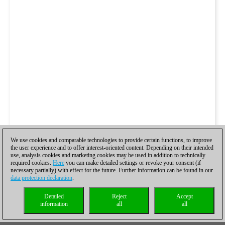
We use cookies and comparable technologies to provide certain functions, to improve
the user experience and to offer interest-oriented content. Depending on their intended
use, analysis cookies and marketing cookies may be used in addition to technically
required cookies.
Here
you can make detailed settings or revoke your consent (if
necessary partially) with effect for the future. Further information can be found in our
data protection declaration
.
Detailed
Reject
Accept
information
all
all