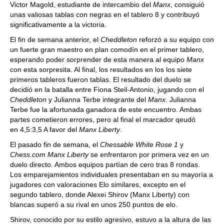
Victor Magold, estudiante de intercambio del
Manx
, consiguió
unas valiosas tablas con negras en el tablero 8 y contribuyó
significativamente a la victoria.
El fin de semana anterior, el
Cheddleton
reforzó a su equipo con
un fuerte gran maestro en plan comodín en el primer tablero,
esperando poder sorprender de esta manera al equipo
Manx
con esta sorpresita. Al final, los resultados en los los siete
primeros tableros fueron tablas. El resultado del duelo se
decidió en la batalla entre Fiona Steil-Antonio, jugando con el
Cheddleton
y Julianna Terbe integrante del
Manx
. Julianna
Terbe fue la afortunada ganadora de este encuentro. Ambas
partes cometieron errores, pero al final el marcador qeudó
en 4,5:3,5 A favor del
Manx Liberty
.
El pasado fin de semana, el
Chessable White Rose 1
y
Chess.com Manx Liberty
se enfrentaron por primera vez en un
duelo directo. Ambos equipos partían de cero tras 8 rondas.
Los emparejamientos individuales presentaban en su mayoría a
jugadores con valoraciones Elo similares, excepto en el
segundo tablero, donde Alexei Shirov (Manx Liberty) con
blancas superó a su rival en unos 250 puntos de elo.
Shirov, conocido por su estilo agresivo, estuvo a la altura de las