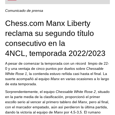
playing at a tournament level: with FRITZ, you can
train more efficiently, intelligently and with a
more personalised approach than ever before.
Comunicado de prensa
Chess.com Manx Liberty
reclama su segundo título
consecutivo en la
4NCL, temporada 2022/2023
A pesar de comenzar la temporada con un récord limpio de 22-
0 y una ventaja de cinco puntos por duelos sobre
Chessable
White Rose 1
, la contienda estuvo reñida casi hasta el final. La
suerte acompañó al equipo
Manx
en varias ocasiones a lo largo
de esta temporada.
Sorprendentemente, el equipo
Chessable White Rose 2
, situado
en la parte media de la clasificación, proporcionó el primer
escollo serio al vencer al primero tablero del
Manx
, pero al final,
con el marcador empatado, aún así perdieron la última partida,
dando la victoria al equipo de
Manx
por 4,5-3,5. El rumano