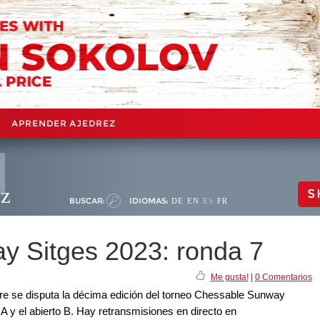
APRENDER AJEDREZ
ez
S
BUSCAR:
IDIOMAS:
DE
EN
ES
FR
y Sitges 2023: ronda 7
Me gusta!
|
0 Comentarios
bre se disputa la décima edición del torneo Chessable Sunway
 A y el abierto B. Hay retransmisiones en directo en