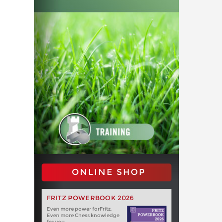
ONLINE SHOP
FRITZ POWERBOOK 2026
Even more power forFritz.
Even more Chess knowledge
for you.