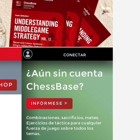
CONECTAR
¿Aún sin cuenta
ChessBase?
HOP
INFÓRMESE >
Combinaciones, sacrificios, mates.
Ejercicios de táctica para cualquier
fuerza de juego sobre todos los
temas.