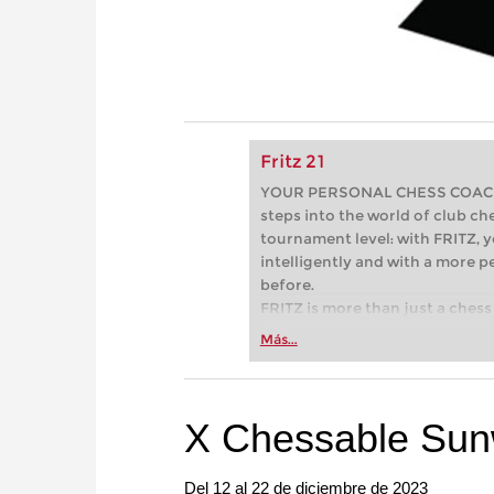
Fritz 21
YOUR PERSONAL CHESS COACH - 
steps into the world of club che
tournament level: with FRITZ, y
intelligently and with a more 
before.
FRITZ is more than just a chess 
Whether you’re taking your firs
Más...
or already playing at a tournam
more efficiently, intelligently
approach than ever before.
X Chessable Sun
Del 12 al 22 de diciembre de 2023