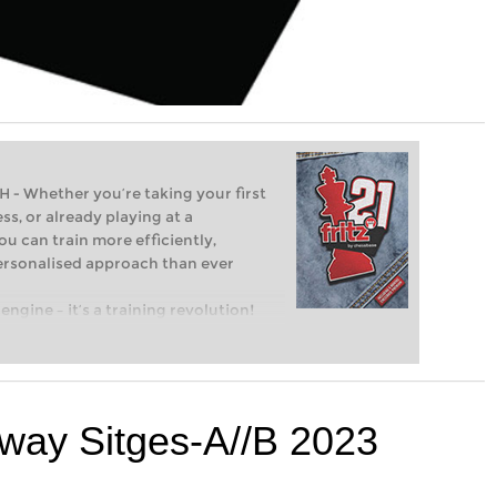
Whether you’re taking your first
ss, or already playing at a
ou can train more efficiently,
personalised approach than ever
engine – it’s a training revolution!
t steps into the world of club chess,
ent level: with FRITZ, you can train
 and with a more personalised
way Sitges-A//B 2023