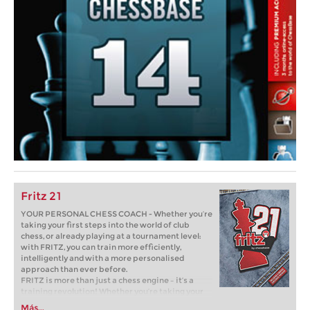
Fritz 21
YOUR PERSONAL CHESS COACH - Whether you’re
taking your first steps into the world of club
chess, or already playing at a tournament level:
with FRITZ, you can train more efficiently,
intelligently and with a more personalised
approach than ever before.
FRITZ is more than just a chess engine – it’s a
training revolution! Whether you’re taking your
first steps into the world of club chess, or already
Más...