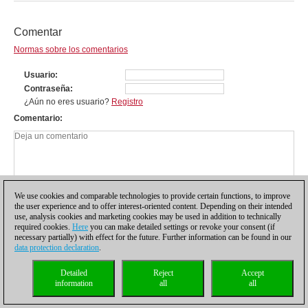
Comentar
Normas sobre los comentarios
Usuario
Contraseña
¿Aún no eres usuario?
Registro
Comentario
We use cookies and comparable technologies to provide certain functions, to improve
the user experience and to offer interest-oriented content. Depending on their intended
use, analysis cookies and marketing cookies may be used in addition to technically
required cookies.
Here
you can make detailed settings or revoke your consent (if
necessary partially) with effect for the future. Further information can be found in our
data protection declaration
.
Política de privacidad
|
Pie de imprenta
|
Para contactar
|
Cookies Management
|
Detailed
Reject
Accept
Licencias
|
Compliance Hotline
|
Inicio
information
all
all
© 2017 ChessBase GmbH | Osterbekstraße 90a | 22083 Hamburgo | Alemania
coldest news