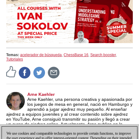
Temas:
acelerador de búsqueda
,
ChessBase 16
,
Search booster
,
Tutoriales
Arne Kaehler
Arne Kaehler, una persona creativa y apasionada por
los juegos de mesa en general, nació en Hamburgo y
aprendió a jugar ajedrez muy pequeño. Al enseñar
ajedrez a equipos juveniles y al crear contenido sobre ajedrez
en YouTube, Arne consiguió transmitir su pasión y llegó a crear
un curso de ajedrez online. Actualmente, Arne publica en la
página inglesa de ChessBase, enfocándose en producir
We use cookies and comparable technologies to provide certain functions, to improve
artículos entretenidos y de promoción.
the user experience and to offer interest-oriented content. Depending on their intended