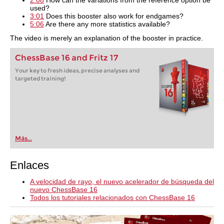
2:08
How can the variations from the reference option be
used?
3:01
Does this booster also work for endgames?
5:06
Are there any more statistics available?
The video is merely an explanation of the booster in practice.
ChessBase 16 and Fritz 17
Your key to fresh ideas, precise analyses and
targeted training!
Más...
Enlaces
A velocidad de rayo, el nuevo acelerador de búsqueda del
nuevo ChessBase 16
Todos los tutoriales relacionados con ChessBase 16