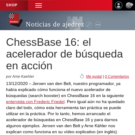
SHOP
TOGGLE
NAVIGATION
Noticias de ajedrez
ChessBase 16: el
acelerador de búsqueda
en acción
por Arne Kaehler
Me gusta!
|
0 Comentarios
13/12/2020 – Jeroen van den Belt, nuestro programador, ya
había explicado cómo funciona el nuevo acelerador de
búsquedas (search booster) en ChessBase 16 en la siguiente
entervista con Frederic Friedel
. Pero igual aún no ha quedado
claro del todo, cómo esta herramienta tan práctica se puede
utilizar en la práctica. Por lo tanto, hemos arrancado el
acelerador de búsquedas en ChessBase 16 y para darnos
algunos ejemplos. Jeroen van den Belt y Arne Kähler nos
explican como funciona en su vídeo explicativo (en inglés).