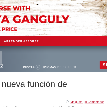
APRENDER AJEDREZ
ez
S
BUSCAR:
IDIOMAS:
DE
EN
ES
FR
 nueva función de
Me gusta!
|
0 Comentarios