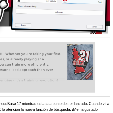
Whether you’re taking your first
ss, or already playing at a
ou can train more efficiently,
personalised approach than ever
engine – it’s a training revolution!
t steps into the world of club chess,
ent level: with FRITZ, you can train
 and with a more personalised
 ChessBase 17 mientras estaba a punto de ser lanzado. Cuando vi la
mó la atención la nueva función de búsqueda. ¡Me ha gustado