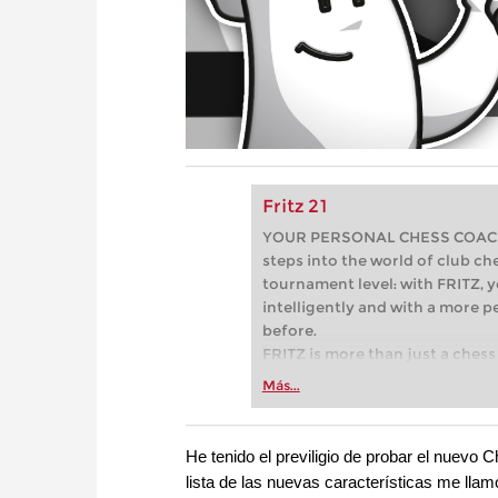
Fritz 21
YOUR PERSONAL CHESS COACH - 
steps into the world of club che
tournament level: with FRITZ, y
intelligently and with a more 
before.
FRITZ is more than just a chess 
Whether you’re taking your firs
Más...
or already playing at a tournam
more efficiently, intelligently
approach than ever before.
He tenido el previligio de probar el nuevo
lista de las nuevas características me lla