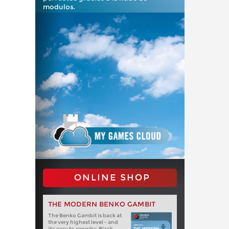
modulos.
ONLINE SHOP
THE MODERN BENKO GAMBIT
The Benko Gambit is back at
the very highest level - and
it's easy to see why. Black