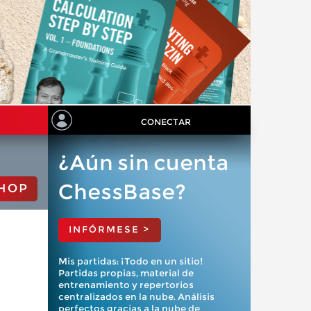
CONECTAR
¿Aún sin cuenta
ChessBase?
HOP
INFÓRMESE >
Mis partidas: ¡Todo en un sitio!
Partidas propias, material de
entrenamiento y repertorios
centralizados en la nube. Análisis
perfectos gracias a la nube de