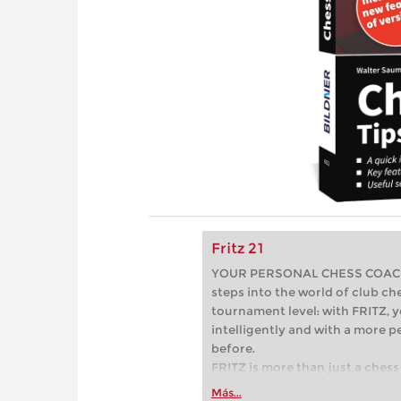
Fritz 21
YOUR PERSONAL CHESS COACH - 
steps into the world of club che
tournament level: with FRITZ, y
intelligently and with a more 
before.
FRITZ is more than just a chess 
Whether you’re taking your firs
Más...