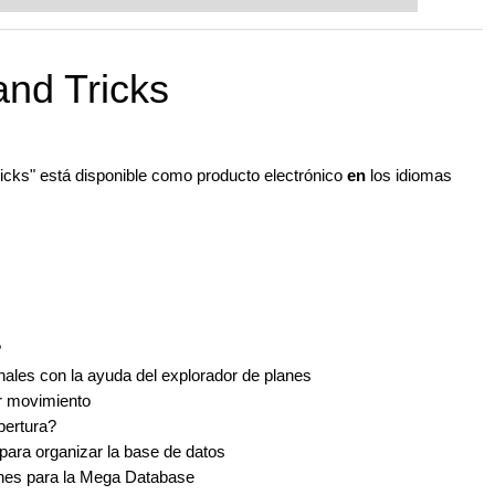
ent level: with FRITZ, you can train
 and with a more personalised
nd Tricks
ricks" está disponible como producto electrónico
en
los idiomas
?
ales con la ayuda del explorador de planes
or movimiento
pertura?
ara organizar la base de datos
iones para la Mega Database