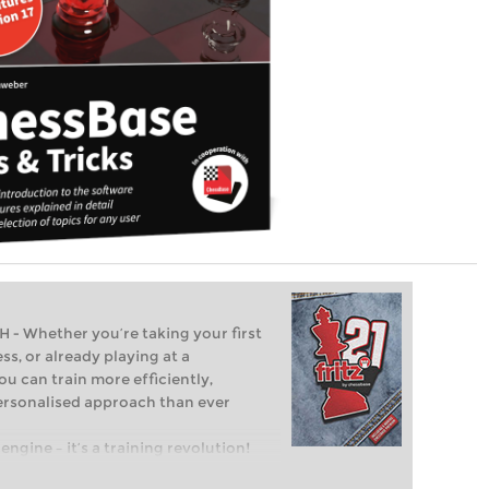
Whether you’re taking your first
ss, or already playing at a
ou can train more efficiently,
personalised approach than ever
engine – it’s a training revolution!
t steps into the world of club chess,