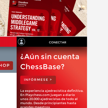
CONECTAR
¿Aún sin cuenta
ChessBase?
HOP
INFÓRMESE >
La experiencia ajedrecística definitiva.
En Playchess.com juegan a diario
unos 20.000 ajedrecistas de todo el
mundo. Desde principiantes hasta
grandes maestros.