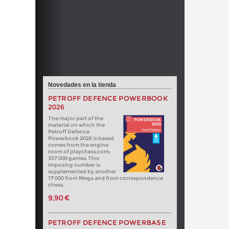
Novedades en la tienda
PETROFF DEFENCE POWERBOOK
2026
The major part of the
material on which the
Petroff Defence
Powerbook 2026 is based
comes from the engine
room of playchess.com:
357 000 games. This
imposing number is
supplemented by another
17 000 from Mega and from correspondence
chess.
9,90 €
PETROFF DEFENCE POWERBASE