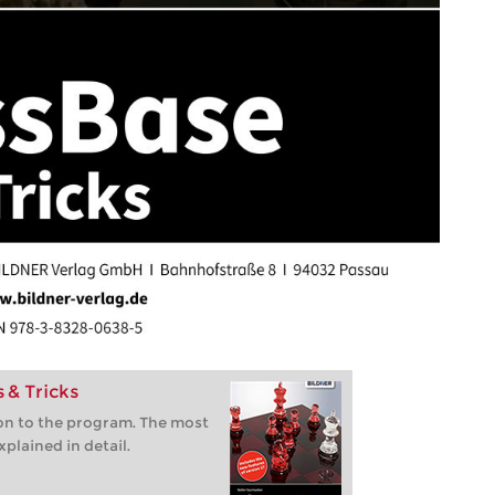
 & Tricks
ion to the program. The most
plained in detail.