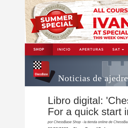
INICIO
APERTURAS
SAT
SHOP
Noticias de ajedr
Libro digital: 'Ch
For a quick start 
por ChessBase Shop - la tienda online de ChessB