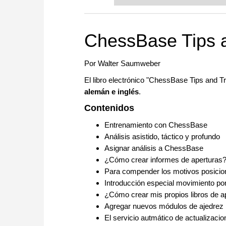
or already playing at a tournam
more efficiently, intelligently
approach than ever before.
ChessBase Tips a
Por Walter Saumweber
El libro electrónico "ChessBase Tips and T
alemán e inglés
.
Contenidos
Entrenamiento con ChessBase
Análisis asistido, táctico y profundo
Asignar análisis a ChessBase
¿Cómo crear informes de aperturas
Para compender los motivos posicion
Introducción especial movimiento p
¿Cómo crear mis propios libros de a
Agregar nuevos módulos de ajedrez p
El servicio autmático de actualizac