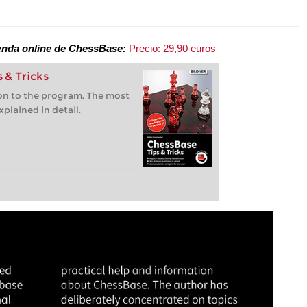
 tienda online de ChessBase:
Precio: 29,90 euros
 & Tricks
ion to the program. The most
plained in detail.