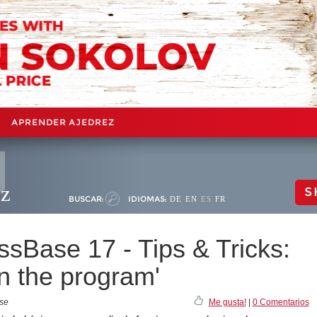
APRENDER AJEDREZ
ez
S
BUSCAR:
IDIOMAS:
DE
EN
ES
FR
essBase 17 - Tips & Tricks:
in the program'
ase
Me gusta!
|
0 Comentarios