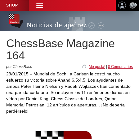
SHOP
TOGGLE
NAVIGATION
Noticias de ajedrez
ChessBase Magazine
164
por ChessBase
Me gusta!
|
0 Comentarios
29/01/2015 – Mundial de Sochi: a Carlsen le costó mucho
esfuerzo su victoria sobre Anand 6.5:4.5. Los ayudantes de
ambos Peter Heine Nielsen y Radek Wojtaszek han comentado
una partida cada uno. Se incluyen los 11 resúmenes diarios en
vídeo por Daniel King. Chess Classic de Londres, Qatar,
Memorial Petrosian, 12 artículos de aperturas... ¡No debería
perdérselo!