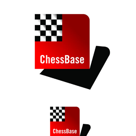
train more efficiently, intelligently and with a
more personalised approach than ever before.