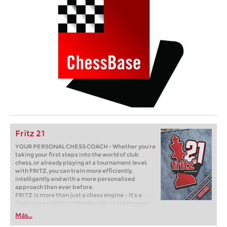
Fritz 21
YOUR PERSONAL CHESS COACH - Whether you’re
taking your first steps into the world of club
chess, or already playing at a tournament level:
with FRITZ, you can train more efficiently,
intelligently and with a more personalised
approach than ever before.
FRITZ is more than just a chess engine – it’s a
training revolution! Whether you’re taking your
first steps into the world of club chess, or already
Más...
playing at a tournament level: with FRITZ, you can