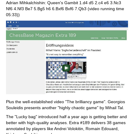
Adrian Mihkalchishin: Queen's Gambit 1.d4 d5 2.c4 e6 3.Nc3
Nf6 4.Nf3 Be7 5.Bg5 h6 6.Bxf6 Bxf6 7.Qb3 (video running time
05:33))
Plus the well-established video "The brilliancy game". Georgios
Souleidis presents another "highly chaotic game" by Mihail Tal.
The "Lucky bag" introduced half a year ago is getting better and
better with high-quality analyses. Extra #189 delivers 38 games
annotated by players like Andrei Volokitin, Romain Edouard,