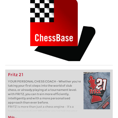
Fritz 21
YOUR PERSONAL CHESS COACH - Whether you’re
taking your first steps into the world of club
chess, or already playing at a tournament level:
with FRITZ, you can train more efficiently,
intelligently and with a more personalised
approach than ever before.
FRITZ is more than just a chess engine – it’s a
training revolution! Whether you’re taking your
first steps into the world of club chess, or already
Más...