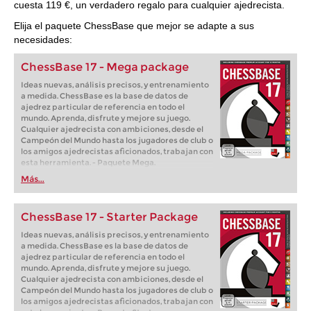
cuesta 119 €, un verdadero regalo para cualquier ajedrecista.
Elija el paquete ChessBase que mejor se adapte a sus
necesidades:
ChessBase 17 - Mega package
Ideas nuevas, análisis precisos, y entrenamiento
a medida. ChessBase es la base de datos de
ajedrez particular de referencia en todo el
mundo. Aprenda, disfrute y mejore su juego.
Cualquier ajedrecista con ambiciones, desde el
Campeón del Mundo hasta los jugadores de club o
los amigos ajedrecistas aficionados, trabajan con
esta herramienta. - Paquete Mega.
Más...
ChessBase 17 - Starter Package
Ideas nuevas, análisis precisos, y entrenamiento
a medida. ChessBase es la base de datos de
ajedrez particular de referencia en todo el
mundo. Aprenda, disfrute y mejore su juego.
Cualquier ajedrecista con ambiciones, desde el
Campeón del Mundo hasta los jugadores de club o
los amigos ajedrecistas aficionados, trabajan con