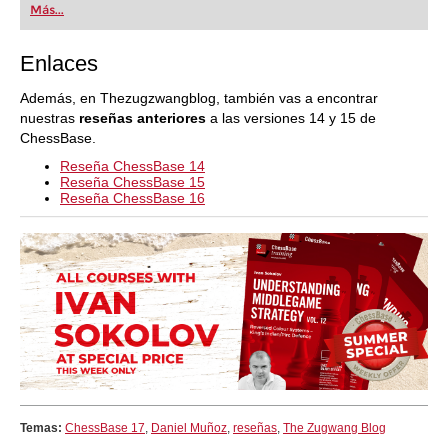
Más...
Enlaces
Además, en Thezugzwangblog, también vas a encontrar
nuestras
reseñas anteriores
a las versiones 14 y 15 de
ChessBase.
Reseña ChessBase 14
Reseña ChessBase 15
Reseña ChessBase 16
Temas:
ChessBase 17
,
Daniel Muñoz
,
reseñas
,
The Zugwang Blog