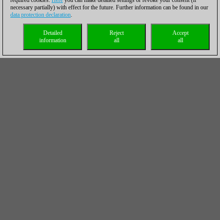
required cookies.
Here
you can make detailed settings or revoke your consent (if
necessary partially) with effect for the future. Further information can be found in our
data protection declaration
.
Detailed
Reject
Accept
information
all
all