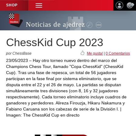
SHOP
TOGGLE
NAVIGATION
Noticias de ajedrez
ChessKid Cup 2023
por ChessBase
Me gusta!
|
0 Comentarios
23/05/2023 – Hay otro torneo nuevo dentro del marco del
Champions Chess Tour, llamado "Copa ChessKid" (ChessKid
Cup). Tras una fase de repesca, un total de 56 jugadores
participan en la fase final por sistema eliminatorio, que se
disputa entre el 22 y el 26 de mayo. La partidas se disputan
simultáneamente tres divisiones (con 8, 16 y 32 jugadores
respectivamente). Cada torneo eliminatorio incluye cuadros de
ganadores y perdedores. Alireza Firouzja, Hikaru Nakamura y
Fabiano Caruana son los cabezas de serie de la División I. |
Imagen: The ChessKid Cup en directo