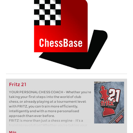
Fritz 21
YOUR PERSONAL CHESS COACH - Whether you’re
taking your first steps into the world of club
chess, or already playing at a tournament level:
with FRITZ, you can train more efficiently,
intelligently and with a more personalised
approach than ever before.
FRITZ is more than just a chess engine – it’s a
training revolution! Whether you’re taking your
first steps into the world of club chess, or already
Más...