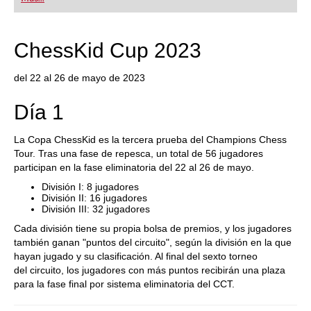
playing at a tournament level: with FRITZ, you can
train more efficiently, intelligently and with a
more personalised approach than ever before.
ChessKid Cup 2023
del 22 al 26 de mayo de 2023
Día 1
La Copa ChessKid es la tercera prueba del Champions Chess
Tour. Tras una fase de repesca, un total de 56 jugadores
participan en la fase eliminatoria del 22 al 26 de mayo.
División I: 8 jugadores
División II: 16 jugadores
División III: 32 jugadores
Cada división tiene su propia bolsa de premios, y los jugadores
también ganan "puntos del circuito", según la división en la que
hayan jugado y su clasificación. Al final del sexto torneo
del circuito, los jugadores con más puntos recibirán una plaza
para la fase final por sistema eliminatoria del CCT.