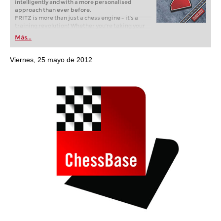
intelligently and with a more personalised
approach than ever before.
FRITZ is more than just a chess engine – it’s a
training revolution! Whether you’re taking your
first steps into the world of club chess, or already
Más...
playing at a tournament level: with FRITZ, you can
train more efficiently, intelligently and with a
more personalised approach than ever before.
Viernes, 25 mayo de 2012