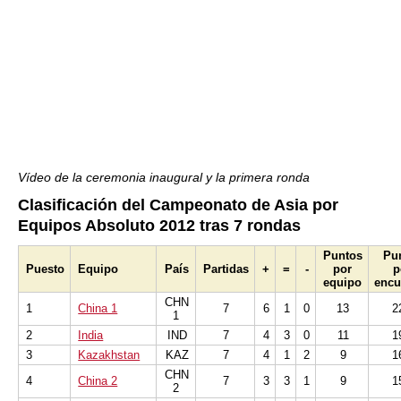
Vídeo de la ceremonia inaugural y la primera ronda
Clasificación del Campeonato de Asia por
Equipos Absoluto 2012 tras 7 rondas
Puntos
Pu
Puesto
Equipo
País
Partidas
+
=
-
por
p
equipo
encu
CHN
1
China 1
7
6
1
0
13
2
1
2
India
IND
7
4
3
0
11
1
3
Kazakhstan
KAZ
7
4
1
2
9
1
CHN
4
China 2
7
3
3
1
9
1
2