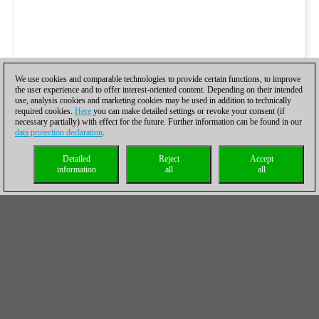
We use cookies and comparable technologies to provide certain functions, to improve
the user experience and to offer interest-oriented content. Depending on their intended
use, analysis cookies and marketing cookies may be used in addition to technically
required cookies.
Here
you can make detailed settings or revoke your consent (if
necessary partially) with effect for the future. Further information can be found in our
data protection declaration
.
Detailed
Reject
Accept
information
all
all