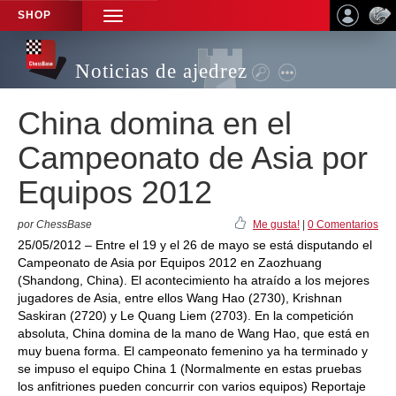
SHOP
TOGGLE
NAVIGATION
Noticias de ajedrez
China domina en el
Campeonato de Asia por
Equipos 2012
por ChessBase
Me gusta!
|
0 Comentarios
25/05/2012 – Entre el 19 y el 26 de mayo se está disputando el
Campeonato de Asia por Equipos 2012 en Zaozhuang
(Shandong, China). El acontecimiento ha atraído a los mejores
jugadores de Asia, entre ellos Wang Hao (2730), Krishnan
Saskiran (2720) y Le Quang Liem (2703). En la competición
absoluta, China domina de la mano de Wang Hao, que está en
muy buena forma. El campeonato femenino ya ha terminado y
se impuso el equipo China 1 (Normalmente en estas pruebas
los anfitriones pueden concurrir con varios equipos) Reportaje