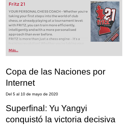
Fritz 21
YOUR PERSONAL CHESS COACH - Whether you’re
taking your first steps into the world of club
chess, or already playing at a tournament level:
with FRITZ, you can train more efficiently,
intelligently and with a more personalised
approach than ever before.
FRITZ is more than just a chess engine – it’s a
training revolution! Whether you’re taking your
first steps into the world of club chess, or already
Más...
playing at a tournament level: with FRITZ, you can
train more efficiently, intelligently and with a
more personalised approach than ever before.
Copa de las Naciones por
Internet
Del 5 al 10 de mayo de 2020
Superfinal: Yu Yangyi
conquistó la victoria decisiva