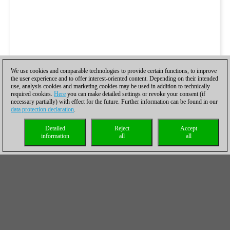
We use cookies and comparable technologies to provide certain functions, to improve
the user experience and to offer interest-oriented content. Depending on their intended
use, analysis cookies and marketing cookies may be used in addition to technically
required cookies.
Here
you can make detailed settings or revoke your consent (if
necessary partially) with effect for the future. Further information can be found in our
data protection declaration
.
Detailed
Reject
Accept
information
all
all