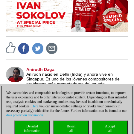
Anirudh Daga
Anirudh nació en Delhi (India) y ahora vive en
Singapur. Es uno de los jóvenes compositores de
problemas más prometedores del mundo,
especializado en posiciones fascinantes y poco convencionales.
We use cookies and comparable technologies to provide certain functions, to improve
ver problemas de ajedrez.
the user experience and to offer interest-oriented content. Depending on their intended
use, analysis cookies and marketing cookies may be used in addition to technically
required cookies.
Here
you can make detailed settings or revoke your consent (if
necessary partially) with effect for the future. Further information can be found in our
data protection declaration
.
Política de privacidad
|
Pie de imprenta
|
Para contactar
|
Cookies Management
|
Detailed
Reject
Accept
Licencias
|
Compliance Hotline
|
Inicio
information
all
all