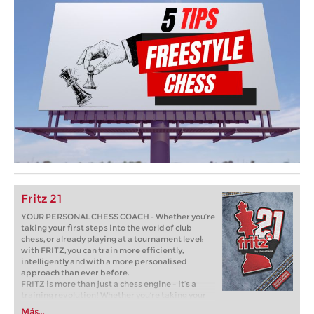
Fritz 21
YOUR PERSONAL CHESS COACH - Whether you’re
taking your first steps into the world of club
chess, or already playing at a tournament level:
with FRITZ, you can train more efficiently,
intelligently and with a more personalised
approach than ever before.
FRITZ is more than just a chess engine – it’s a
training revolution! Whether you’re taking your
first steps into the world of club chess, or already
Más...