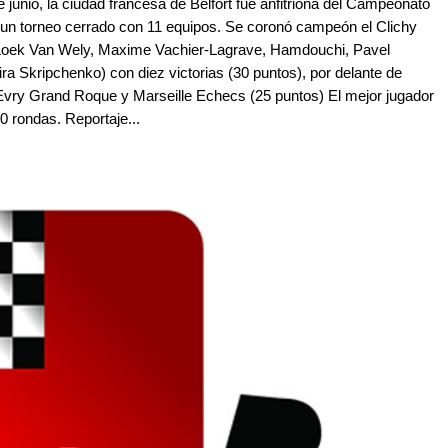
 junio, la ciudad francesa de Belfort fue anfitriona del Campeonato
 un torneo cerrado con 11 equipos. Se coronó campeón el Clichy
, Loek Van Wely, Maxime Vachier-Lagrave, Hamdouchi, Pavel
ra Skripchenko) con diez victorias (30 puntos), por delante de
vry Grand Roque y Marseille Echecs (25 puntos) El mejor jugador
0 rondas. Reportaje...