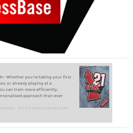
Whether you’re taking your first
ss, or already playing at a
ou can train more efficiently,
personalised approach than ever
engine – it’s a training revolution!
t steps into the world of club chess,
ent level: with FRITZ, you can train
 and with a more personalised