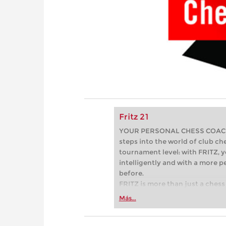
Fritz 21
YOUR PERSONAL CHESS COACH - 
steps into the world of club che
tournament level: with FRITZ, y
intelligently and with a more 
before.
FRITZ is more than just a chess 
Whether you’re taking your firs
Más...
or already playing at a tournam
more efficiently, intelligently