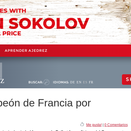
APRENDER AJEDREZ
ez
S
BUSCAR:
IDIOMAS:
DE
EN
ES
FR
peón de Francia por
Me gusta!
|
0 Comentarios