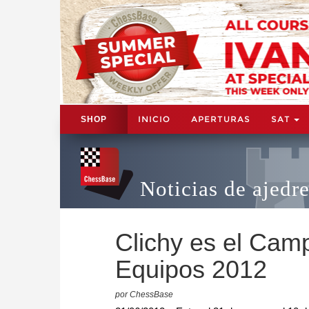
INICIO
APERTURAS
SAT
SHOP
Noticias de ajedr
Clichy es el Cam
Equipos 2012
por ChessBase