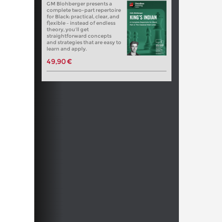
GM Blohberger presents a
complete two-part repertoire
for Black: practical, clear, and
flexible – instead of endless
theory, you’ll get
straightforward concepts
and strategies that are easy to
learn and apply.
49,90 €