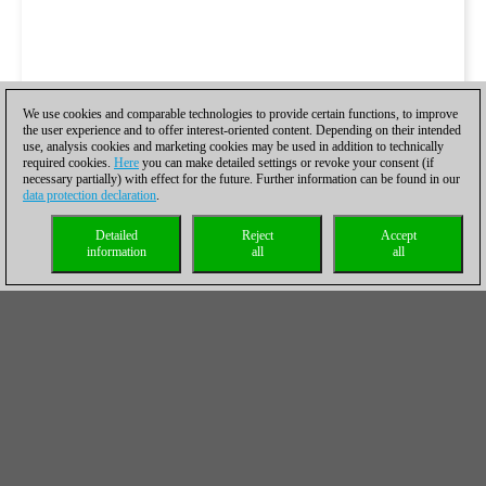
We use cookies and comparable technologies to provide certain functions, to improve
the user experience and to offer interest-oriented content. Depending on their intended
use, analysis cookies and marketing cookies may be used in addition to technically
required cookies.
Here
you can make detailed settings or revoke your consent (if
necessary partially) with effect for the future. Further information can be found in our
data protection declaration
.
Detailed
Reject
Accept
information
all
all