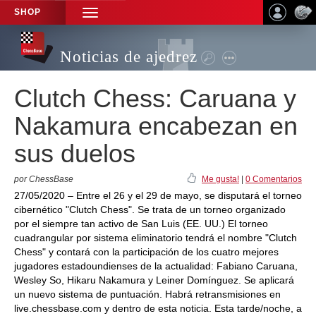
SHOP
TOGGLE
NAVIGATION
Noticias de ajedrez
Clutch Chess: Caruana y
Nakamura encabezan en
sus duelos
por ChessBase
Me gusta!
|
0 Comentarios
27/05/2020 – Entre el 26 y el 29 de mayo, se disputará el torneo
cibernético "Clutch Chess". Se trata de un torneo organizado
por el siempre tan activo de San Luis (EE. UU.) El torneo
cuadrangular por sistema eliminatorio tendrá el nombre "Clutch
Chess" y contará con la participación de los cuatro mejores
jugadores estadoundienses de la actualidad: Fabiano Caruana,
Wesley So, Hikaru Nakamura y Leiner Domínguez. Se aplicará
un nuevo sistema de puntuación. Habrá retransmisiones en
live.chessbase.com y dentro de esta noticia. Esta tarde/noche, a