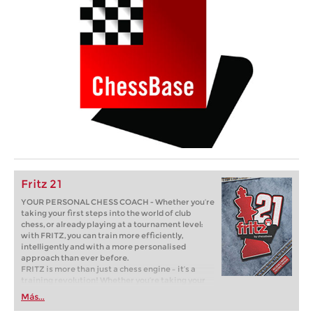
Fritz 21
YOUR PERSONAL CHESS COACH - Whether you’re
taking your first steps into the world of club
chess, or already playing at a tournament level:
with FRITZ, you can train more efficiently,
intelligently and with a more personalised
approach than ever before.
FRITZ is more than just a chess engine – it’s a
training revolution! Whether you’re taking your
first steps into the world of club chess, or already
Más...
playing at a tournament level: with FRITZ, you can