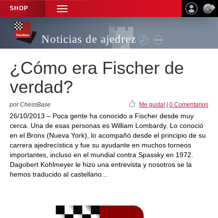
SHOP
TOGGLE
NAVIGATION
Noticias de ajedrez
¿Cómo era Fischer de
verdad?
por ChessBase
Me gusta!
|
0 Comentarios
26/10/2013 – Poca gente ha conocido a Fischer desde muy
cerca. Una de esas personas es William Lombardy. Lo conoció
en el Bronx (Nueva York), lo acompañó desde el principio de su
carrera ajedrecística y fue su ayudante en muchos torneos
importantes, incluso en el mundial contra Spassky en 1972.
Dagobert Kohlmeyer le hizo una entrevista y nosotros se la
hemos traducido al castellano...