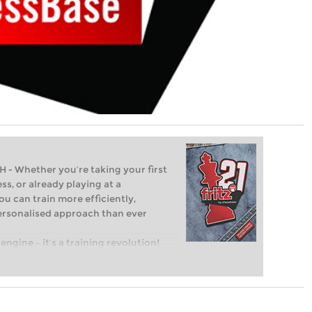
Whether you’re taking your first
ss, or already playing at a
ou can train more efficiently,
personalised approach than ever
engine – it’s a training revolution!
t steps into the world of club chess,
ent level: with FRITZ, you can train
 and with a more personalised