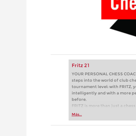
Fritz 21
YOUR PERSONAL CHESS COACH - 
steps into the world of club che
tournament level: with FRITZ, y
intelligently and with a more 
before.
FRITZ is more than just a chess 
Whether you’re taking your firs
Más...
or already playing at a tournam
more efficiently, intelligently
approach than ever before.