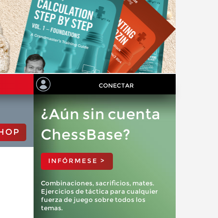
CONECTAR
¿Aún sin cuenta
ChessBase?
HOP
INFÓRMESE >
Combinaciones, sacrificios, mates.
Ejercicios de táctica para cualquier
fuerza de juego sobre todos los
temas.