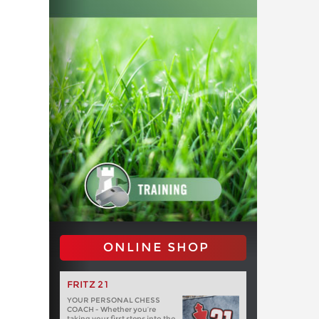
ONLINE SHOP
FRITZ 21
YOUR PERSONAL CHESS
COACH - Whether you’re
taking your first steps into the