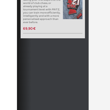
world of club chess, or
already playing at a
tournament level: with FRITZ,
you can train more efficiently,
intelligently and with a more
personalised approach than
ever before.
69,90 €