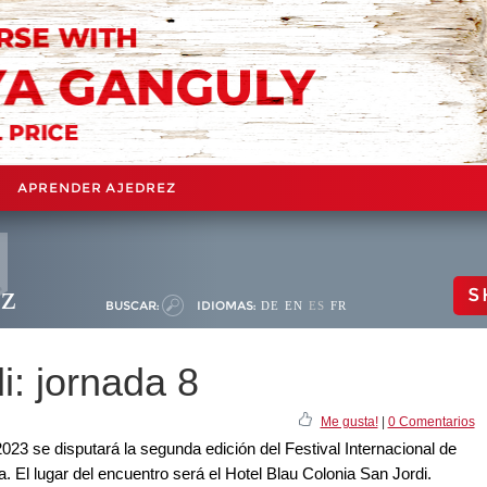
APRENDER AJEDREZ
ez
S
BUSCAR:
IDIOMAS:
DE
EN
ES
FR
i: jornada 8
Me gusta!
|
0 Comentarios
2023 se disputará la segunda edición del Festival Internacional de
a. El lugar del encuentro será el Hotel Blau Colonia San Jordi.