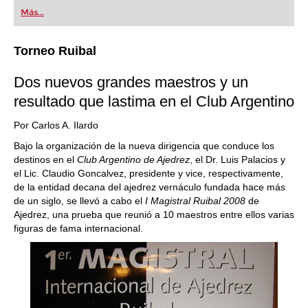
first steps into the world of club chess, or already
Más...
playing at a tournament level: with FRITZ, you can
train more efficiently, intelligently and with a
more personalised approach than ever before.
Torneo Ruibal
Dos nuevos grandes maestros y un
resultado que lastima en el Club Argentino
Por Carlos A. Ilardo
Bajo la organización de la nueva dirigencia que conduce los
destinos en el
Club Argentino de Ajedrez
, el Dr. Luis Palacios y
el Lic. Claudio Goncalvez, presidente y vice, respectivamente,
de la entidad decana del ajedrez vernáculo fundada hace más
de un siglo, se llevó a cabo el
I Magistral Ruibal 2008
de
Ajedrez, una prueba que reunió a 10 maestros entre ellos varias
figuras de fama internacional.