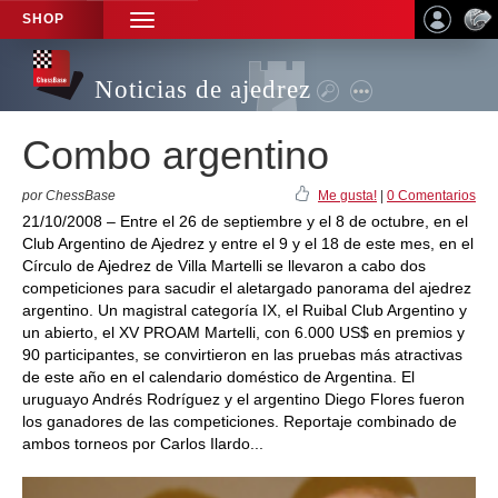
SHOP
TOGGLE
NAVIGATION
Noticias de ajedrez
Combo argentino
por ChessBase
Me gusta!
|
0 Comentarios
21/10/2008 – Entre el 26 de septiembre y el 8 de octubre, en el
Club Argentino de Ajedrez y entre el 9 y el 18 de este mes, en el
Círculo de Ajedrez de Villa Martelli se llevaron a cabo dos
competiciones para sacudir el aletargado panorama del ajedrez
argentino. Un magistral categoría IX, el Ruibal Club Argentino y
un abierto, el XV PROAM Martelli, con 6.000 US$ en premios y
90 participantes, se convirtieron en las pruebas más atractivas
de este año en el calendario doméstico de Argentina. El
uruguayo Andrés Rodríguez y el argentino Diego Flores fueron
los ganadores de las competiciones. Reportaje combinado de
ambos torneos por Carlos Ilardo...