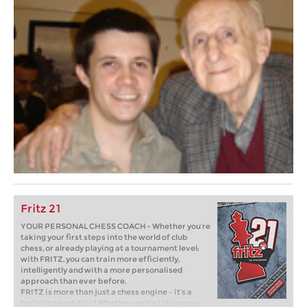
Fritz 21
YOUR PERSONAL CHESS COACH - Whether you’re
taking your first steps into the world of club
chess, or already playing at a tournament level:
with FRITZ, you can train more efficiently,
intelligently and with a more personalised
approach than ever before.
FRITZ is more than just a chess engine – it’s a
training revolution! Whether you’re taking your