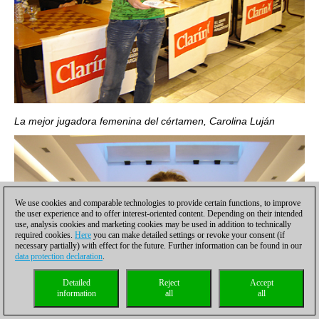
La mejor jugadora femenina del cértamen, Carolina Luján
We use cookies and comparable technologies to provide certain functions, to improve
the user experience and to offer interest-oriented content. Depending on their intended
use, analysis cookies and marketing cookies may be used in addition to technically
required cookies.
Here
you can make detailed settings or revoke your consent (if
necessary partially) with effect for the future. Further information can be found in our
data protection declaration
.
Detailed
Reject
Accept
information
all
all