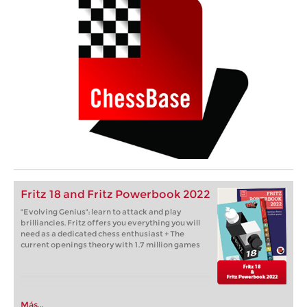
Fritz 18 and Fritz Powerbook 2022
"Evolving Genius": learn to attack and play
brilliancies. Fritz offers you everything you will
need as a dedicated chess enthusiast + The
current openings theory with 1.7 million games
Más...