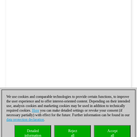
We use cookies and comparable technologies to provide certain functions, to improve
the user experience and to offer interest-oriented content. Depending on their intended
use, analysis cookies and marketing cookies may be used in addition to technically
required cookies.
Here
you can make detailed settings or revoke your consent (if
necessary partially) with effect for the future. Further information can be found in our
data protection declaration
.
Detailed
Reject
Accept
information
all
all