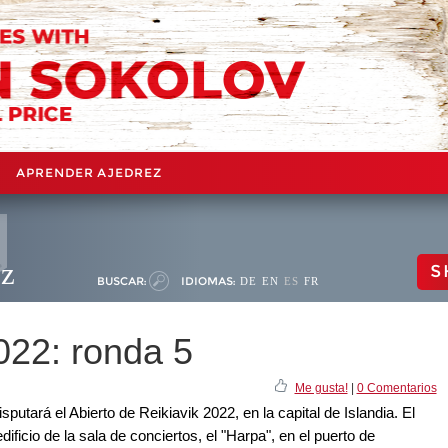
APRENDER AJEDREZ
ez
S
BUSCAR:
IDIOMAS:
DE
EN
ES
FR
022: ronda 5
Me gusta!
|
0 Comentarios
isputará el Abierto de Reikiavik 2022, en la capital de Islandia. El
ificio de la sala de conciertos, el "Harpa", en el puerto de