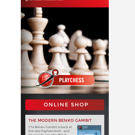
ONLINE SHOP
THE MODERN BENKO GAMBIT
The Benko Gambit is back at
the very highest level - and
it's easy to see why. Black