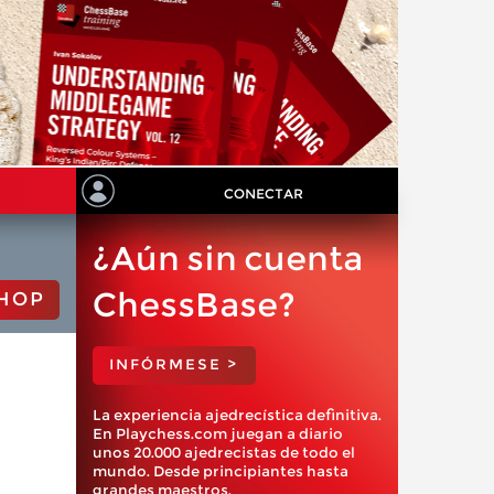
CONECTAR
¿Aún sin cuenta
ChessBase?
HOP
INFÓRMESE >
La experiencia ajedrecística definitiva.
En Playchess.com juegan a diario
unos 20.000 ajedrecistas de todo el
mundo. Desde principiantes hasta
grandes maestros.