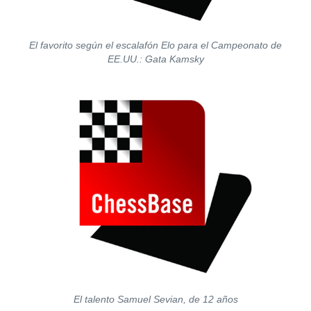
El favorito según el escalafón Elo para el Campeonato de
EE.UU.: Gata Kamsky
El talento Samuel Sevian, de 12 años