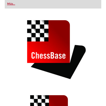
first steps into the world of club chess, or already
Más...
playing at a tournament level: with FRITZ, you can
train more efficiently, intelligently and with a
more personalised approach than ever before.