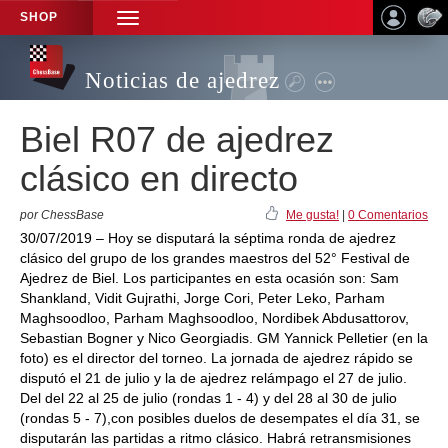
SHOP
TOGGLE
NAVIGATION
Noticias de ajedrez
Biel R07 de ajedrez
clásico en directo
por ChessBase
Me gusta!
|
0 Comentarios
30/07/2019 – Hoy se disputará la séptima ronda de ajedrez
clásico del grupo de los grandes maestros del 52° Festival de
Ajedrez de Biel. Los participantes en esta ocasión son: Sam
Shankland, Vidit Gujrathi, Jorge Cori, Peter Leko, Parham
Maghsoodloo, Parham Maghsoodloo, Nordibek Abdusattorov,
Sebastian Bogner y Nico Georgiadis. GM Yannick Pelletier (en la
foto) es el director del torneo. La jornada de ajedrez rápido se
disputó el 21 de julio y la de ajedrez relámpago el 27 de julio.
Del del 22 al 25 de julio (rondas 1 - 4) y del 28 al 30 de julio
(rondas 5 - 7),con posibles duelos de desempates el día 31, se
disputarán las partidas a ritmo clásico. Habrá retransmisiones