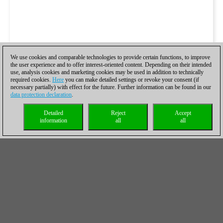
We use cookies and comparable technologies to provide certain functions, to improve
the user experience and to offer interest-oriented content. Depending on their intended
use, analysis cookies and marketing cookies may be used in addition to technically
required cookies.
Here
you can make detailed settings or revoke your consent (if
necessary partially) with effect for the future. Further information can be found in our
data protection declaration
.
Detailed
Reject
Accept
information
all
all