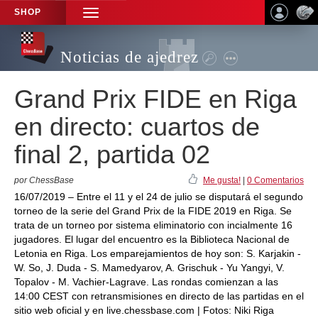
SHOP
TOGGLE
NAVIGATION
Noticias de ajedrez
Grand Prix FIDE en Riga
en directo: cuartos de
final 2, partida 02
por ChessBase
Me gusta!
|
0 Comentarios
16/07/2019 – Entre el 11 y el 24 de julio se disputará el segundo
torneo de la serie del Grand Prix de la FIDE 2019 en Riga. Se
trata de un torneo por sistema eliminatorio con incialmente 16
jugadores. El lugar del encuentro es la Biblioteca Nacional de
Letonia en Riga. Los emparejamientos de hoy son: S. Karjakin -
W. So, J. Duda - S. Mamedyarov, A. Grischuk - Yu Yangyi, V.
Topalov - M. Vachier-Lagrave. Las rondas comienzan a las
14:00 CEST con retransmisiones en directo de las partidas en el
sitio web oficial y en live.chessbase.com | Fotos: Niki Riga