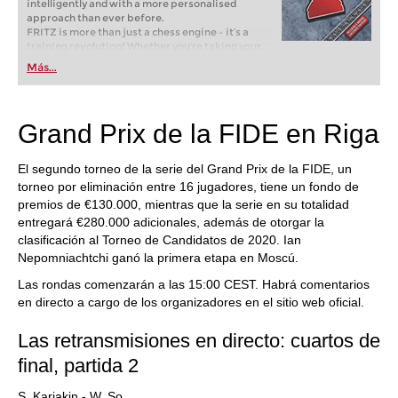
intelligently and with a more personalised
approach than ever before.
FRITZ is more than just a chess engine – it’s a
training revolution! Whether you’re taking your
first steps into the world of club chess, or already
Más...
playing at a tournament level: with FRITZ, you can
train more efficiently, intelligently and with a
more personalised approach than ever before.
Grand Prix de la FIDE en Riga
El segundo torneo de la serie del Grand Prix de la FIDE, un
torneo por eliminación entre 16 jugadores, tiene un fondo de
premios de €130.000, mientras que la serie en su totalidad
entregará €280.000 adicionales, además de otorgar la
clasificación al Torneo de Candidatos de 2020. Ian
Nepomniachtchi ganó la primera etapa en Moscú.
Las rondas comenzarán a las 15:00 CEST. Habrá comentarios
en directo a cargo de los organizadores en el sitio web oficial.
Las retransmisiones en directo: cuartos de
final, partida 2
S. Karjakin - W. So