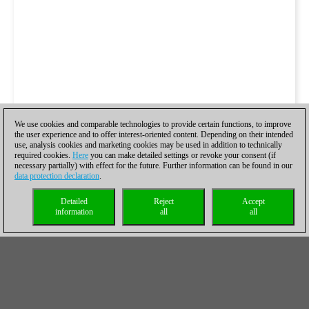
We use cookies and comparable technologies to provide certain functions, to improve
the user experience and to offer interest-oriented content. Depending on their intended
use, analysis cookies and marketing cookies may be used in addition to technically
required cookies.
Here
you can make detailed settings or revoke your consent (if
necessary partially) with effect for the future. Further information can be found in our
data protection declaration
.
Detailed
Reject
Accept
information
all
all