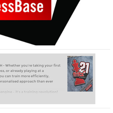
Whether you’re taking your first
ss, or already playing at a
ou can train more efficiently,
personalised approach than ever
engine – it’s a training revolution!
t steps into the world of club chess,
ent level: with FRITZ, you can train
 and with a more personalised