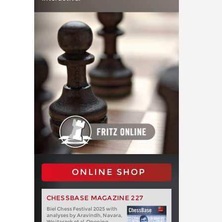
ONLINE SHOP
CHESSBASE MAGAZINE 227
Biel Chess Festival 2025 with
analyses by Aravindh, Navara,
Wojtaszek et al. Opening