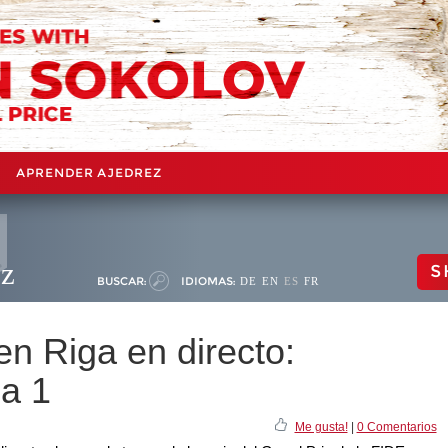
APRENDER AJEDREZ
ez
S
BUSCAR:
IDIOMAS:
DE
EN
ES
FR
n Riga en directo:
da 1
Me gusta!
|
0 Comentarios