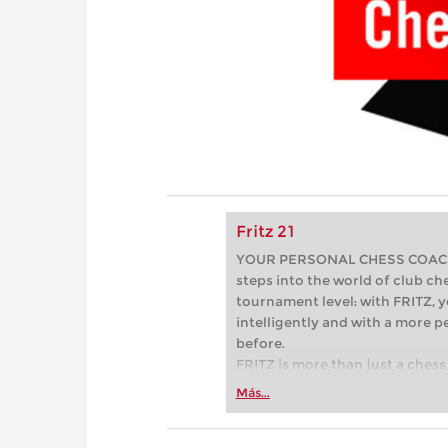
Fritz 21
YOUR PERSONAL CHESS COACH - 
steps into the world of club che
tournament level: with FRITZ, y
intelligently and with a more 
before.
FRITZ is more than just a chess 
Whether you’re taking your firs
Más...
or already playing at a tournam
more efficiently, intelligently