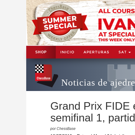
INICIO
APERTURAS
SAT
SHOP
Noticias de ajedr
Grand Prix FIDE e
semifinal 1, parti
por ChessBase