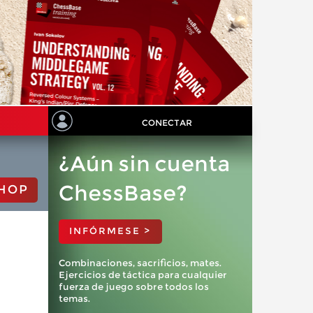
CONECTAR
¿Aún sin cuenta
ChessBase?
HOP
INFÓRMESE >
Combinaciones, sacrificios, mates.
Ejercicios de táctica para cualquier
fuerza de juego sobre todos los
temas.