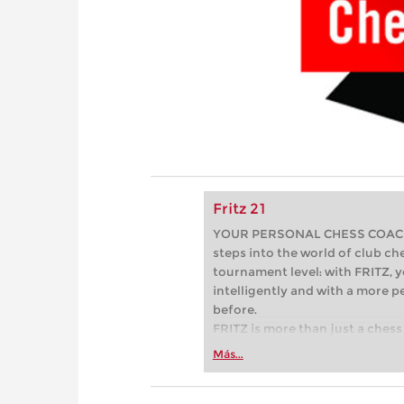
Fritz 21
YOUR PERSONAL CHESS COACH - 
steps into the world of club che
tournament level: with FRITZ, y
intelligently and with a more 
before.
FRITZ is more than just a chess 
Whether you’re taking your firs
Más...
or already playing at a tournam
more efficiently, intelligently