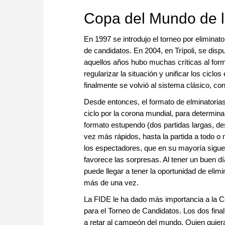
approach than ever before.
Copa del Mundo de 
En 1997 se introdujo el torneo por eliminato
de candidatos. En 2004, en Trípoli, se di
aquellos años hubo muchas críticas al for
regularizar la situación y unificar los cicl
finalmente se volvió al sistema clásico, co
Desde entonces, el formato de elminatoria
ciclo por la corona mundial, para determina
formato estupendo (dos partidas largas, d
vez más rápidos, hasta la partida a todo o
los espectadores, que en su mayoría siguen 
favorece las sorpresas. Al tener un buen dí
puede llegar a tener la oportunidad de eli
más de una vez.
La FIDE le ha dado más importancia a la Co
para el Torneo de Candidatos. Los dos final
a retar al campeón del mundo. Quien quiera