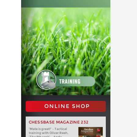
ONLINE SHOP
CHESSBASE MAGAZINE 232
“Mate is great!” – Tactical
training with Oliver Reeh,
“The 8th rank” – Andy