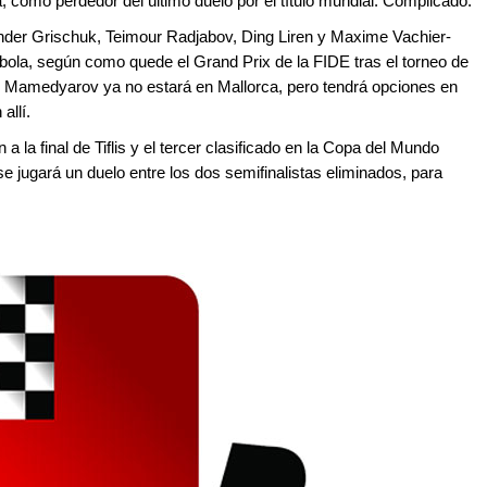
como perdedor del último duelo por el título mundial. Complicado.
der Grischuk, Teimour Radjabov, Ding Liren y Maxime Vachier-
bola, según como quede el Grand Prix de la FIDE tras el torneo de
. Mamedyarov ya no estará en Mallorca, pero tendrá opciones en
allí.
 la final de Tiflis y el tercer clasificado en la Copa del Mundo
, se jugará un duelo entre los dos semifinalistas eliminados, para