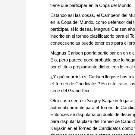
tiene que participar en la Copa del Mundo.
Estando así las cosas, el Campeón del Mund
en la Copa del Mundo, como defensor del tí
participar, si lo desea. Magnus Carlsen ah
inscrito en el torneo clasificatorio para e
consecuencias puede tener eso para el pr
Magnus Carlsen podría participar en en dich
Elo, pero parece poco probable que lo haga
por el título propiamente dicho, con lo cua
¿Y qué ocurririía si Carlsen llegase hasta 
el Torneo de Candidatos? En este caso, las 
serie del Grand Prix.
Otro caso sería si Sergey Karjakin llegase 
automáticamente para el Torneo de Candidat
Entonces se disputaría un duelo de desemp
para disputar la plaza del Torneo de Cand
Karjakin en el Torneo de Candidatos como f