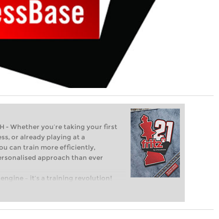
Whether you’re taking your first
ss, or already playing at a
ou can train more efficiently,
personalised approach than ever
engine – it’s a training revolution!
t steps into the world of club chess,
ent level: with FRITZ, you can train
 and with a more personalised