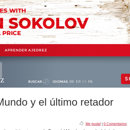
APRENDER AJEDREZ
ez
S
BUSCAR:
IDIOMAS:
DE
EN
ES
FR
undo y el último retador
Me gusta!
|
0 Comentarios