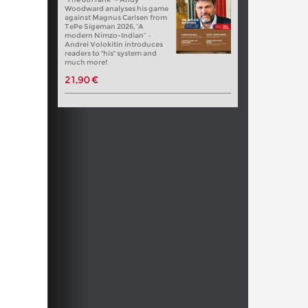
Woodward analyses his game
against Magnus Carlsen from
TePe Sigeman 2026, “A
modern Nimzo-Indian” –
Andrei Volokitin introduces
readers to "his" system and
much more!
21,90 €