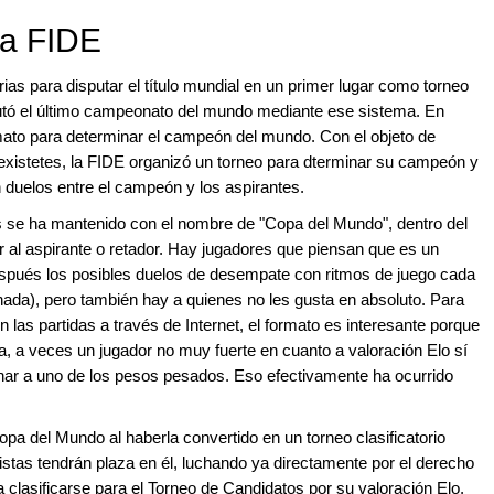
la FIDE
rias para disputar el título mundial en un primer lugar como torneo
sputó el último campeonato del mundo mediante ese sistema. En
mato para determinar el campeón del mundo. Con el objeto de
os existetes, la FIDE organizó un torneo para dterminar su campeón y
n duelos entre el campeón y los aspirantes.
s se ha mantenido con el nombre de "Copa del Mundo", dentro del
r al aspirante o retador. Hay jugadores que piensan que es un
espués los posibles duelos de desempate con ritmos de juego cada
 nada), pero también hay a quienes no les gusta en absoluto. Para
las partidas a través de Internet, el formato es interesante porque
a, a veces un jugador no muy fuerte en cuanto a valoración Elo sí
minar a uno de los pesos pesados. Eso efectivamente ha ocurrido
pa del Mundo al haberla convertido en un torneo clasificatorio
istas tendrán plaza en él, luchando ya directamente por el derecho
 clasificarse para el Torneo de Candidatos por su valoración Elo,