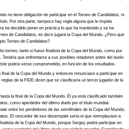
o no tiene obligación de participar en el Torneo de Candidatos, ni
tulo. Por otra parte, tampoco hay regla alguna que le impida
ora ha decidido poner en práctica lo que ha mantenido y se ha
l Torneo de Candidatos, es decir jugará la Copa del Mundo. ¿Pero qué
opio Torneo de Candidatos?
o torneo, tanto si fuese finalista de la Copa del Mundo, como por
. Tendría que enfrentarse a sus posibles retadores antes del duelo
l éste podría verse comprometido, en función de los resultados.
la final de la Copa del Mundo y entonces renunciase a participar en
reglas de la FIDE dicen que se clasificaría un tercer jugador de la
hasta la final de la Copa del Mundo. Él ya está clasificado también
os, como aperdedor del último duelo por el título mundial.
ate entre los perdedores de las semifinales de la Copa del Mundo,
idatos. El vencedor de ese desempate sería el que reemplazase a
inalista de la Copa del Mundo, porque Sergey podrá participar en