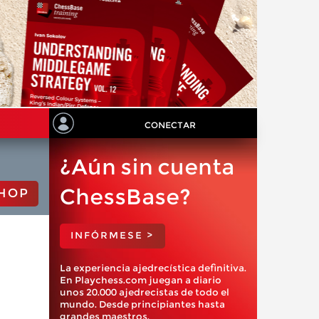
CONECTAR
¿Aún sin cuenta
ChessBase?
HOP
INFÓRMESE >
La experiencia ajedrecística definitiva.
En Playchess.com juegan a diario
unos 20.000 ajedrecistas de todo el
mundo. Desde principiantes hasta
grandes maestros.