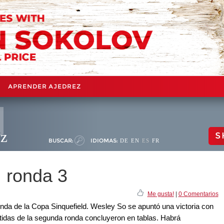
APRENDER AJEDREZ
ez
S
BUSCAR:
IDIOMAS:
DE
EN
ES
FR
, ronda 3
Me gusta!
|
0 Comentarios
nda de la Copa Sinquefield. Wesley So se apuntó una victoria con
tidas de la segunda ronda concluyeron en tablas. Habrá