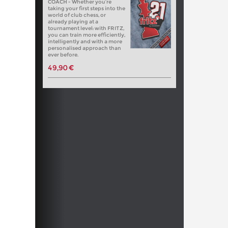
COACH - Whether you’re
taking your first steps into the
world of club chess, or
already playing at a
tournament level: with FRITZ,
you can train more efficiently,
intelligently and with a more
personalised approach than
ever before.
49,90 €