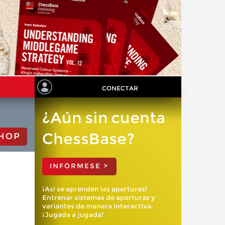
CONECTAR
¿Aún sin cuenta
ChessBase?
HOP
INFÓRMESE >
¡Así se aprenden las aperturas!
Entrenar sistemas de aperturas y
variantes de manera interactiva.
¡Jugada a jugada!