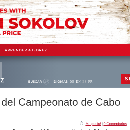
APRENDER AJEDREZ
ez
S
BUSCAR:
IDIOMAS:
DE
EN
ES
FR
l del Campeonato de Cabo
Me gusta!
|
0 Comentarios