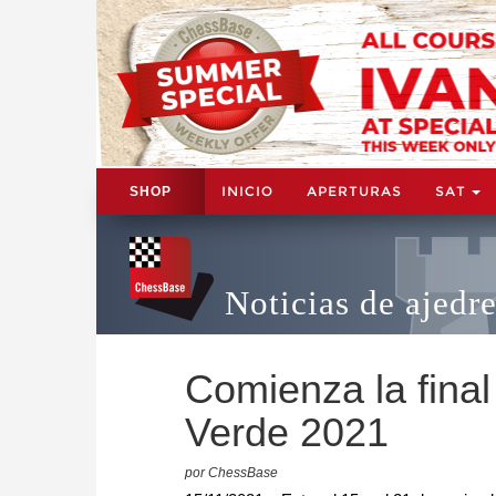
INICIO
APERTURAS
SAT
SHOP
Noticias de ajedr
Comienza la fina
Verde 2021
por ChessBase