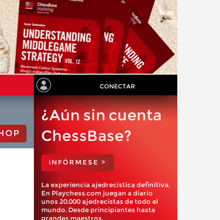
CONECTAR
¿Aún sin cuenta
ChessBase?
HOP
INFÓRMESE >
La experiencia ajedrecística definitiva.
En Playchess.com juegan a diario
unos 20.000 ajedrecistas de todo el
mundo. Desde principiantes hasta
grandes maestros.