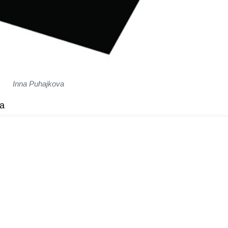
Inna Puhajkova
ra