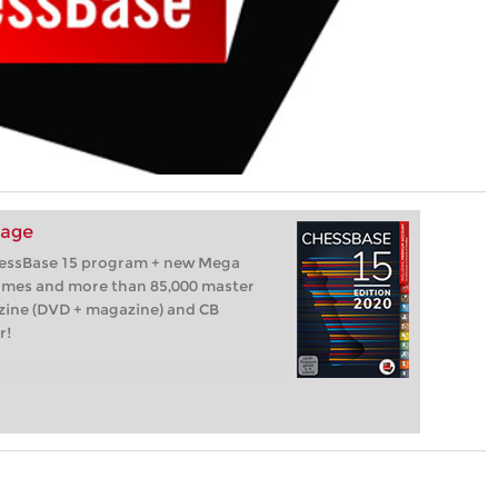
kage
hessBase 15 program + new Mega
games and more than 85,000 master
zine (DVD + magazine) and CB
r!