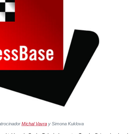
atrocinador
Michal Vavra
y Simona Kuklova