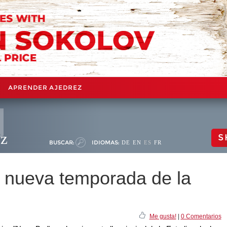
APRENDER AJEDREZ
ez
S
BUSCAR:
IDIOMAS:
DE
EN
ES
FR
 nueva temporada de la
Me gusta!
|
0 Comentarios