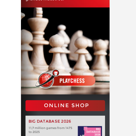
ONLINE SHOP
BIG DATABASE 2026
11,7 million games from 1475
to 2025