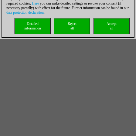
required cookies.
Here
you can make detailed settings or revoke your consent (if
necessary partially) with effect for the future. Further information can be found in our
data protection declaration
.
Detailed
Reject
Accept
information
all
all