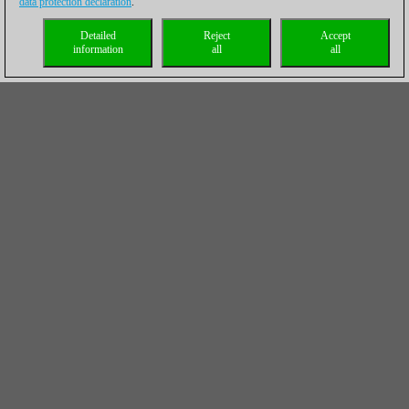
data protection declaration
.
Detailed
Reject
Accept
information
all
all