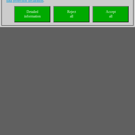
data protection declaration
.
Detailed
Reject
Accept
information
all
all