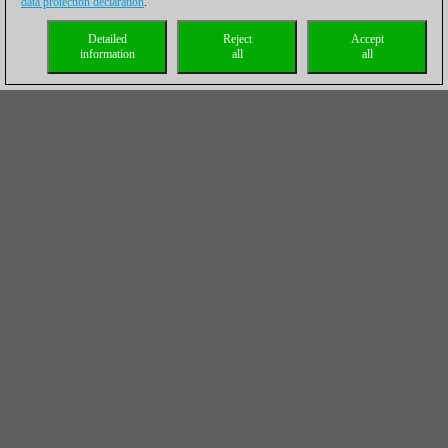
data protection declaration
.
Detailed
Reject
Accept
information
all
all