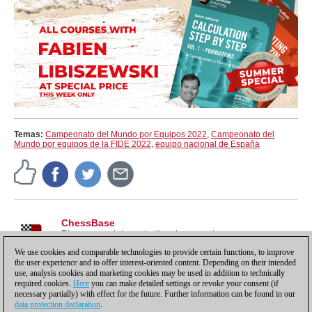
Temas:
Campeonato del Mundo por Equipos 2022
,
Campeonato del
Mundo por equipos de la FIDE 2022
,
equipo nacional de España
ChessBase
Pistas, tutoriales e indicaciones sobre nuestros
productos, para sacarles todo el partido y más.
We use cookies and comparable technologies to provide certain functions, to improve
the user experience and to offer interest-oriented content. Depending on their intended
use, analysis cookies and marketing cookies may be used in addition to technically
required cookies.
Here
you can make detailed settings or revoke your consent (if
necessary partially) with effect for the future. Further information can be found in our
data protection declaration
.