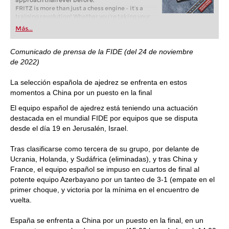
approach than ever before.
FRITZ is more than just a chess engine – it’s a
training revolution! Whether you’re taking your
first steps into the world of club chess, or already
Más...
playing at a tournament level: with FRITZ, you can
train more efficiently, intelligently and with a
more personalised approach than ever before.
Comunicado de prensa de la FIDE (del 24 de noviembre
de 2022)
La selección española de ajedrez se enfrenta en estos
momentos a China por un puesto en la final
El equipo español de ajedrez está teniendo una actuación
destacada en el mundial FIDE por equipos que se disputa
desde el día 19 en Jerusalén, Israel.
Tras clasificarse como tercera de su grupo, por delante de
Ucrania, Holanda, y Sudáfrica (eliminadas), y tras China y
France, el equipo español se impuso en cuartos de final al
potente equipo Azerbayano por un tanteo de 3-1 (empate en el
primer choque, y victoria por la mínima en el encuentro de
vuelta.
España se enfrenta a China por un puesto en la final, en un