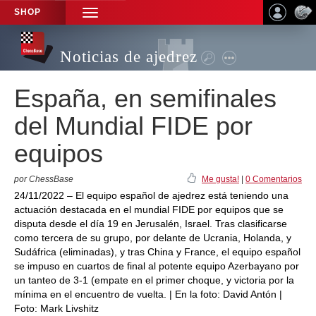
SHOP
TOGGLE
NAVIGATION
Noticias de ajedrez
España, en semifinales
del Mundial FIDE por
equipos
por ChessBase
Me gusta!
|
0 Comentarios
24/11/2022 – El equipo español de ajedrez está teniendo una
actuación destacada en el mundial FIDE por equipos que se
disputa desde el día 19 en Jerusalén, Israel. Tras clasificarse
como tercera de su grupo, por delante de Ucrania, Holanda, y
Sudáfrica (eliminadas), y tras China y France, el equipo español
se impuso en cuartos de final al potente equipo Azerbayano por
un tanteo de 3-1 (empate en el primer choque, y victoria por la
mínima en el encuentro de vuelta. | En la foto: David Antón |
Foto: Mark Livshitz