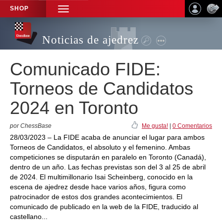
SHOP
TOGGLE
NAVIGATION
Noticias de ajedrez
Comunicado FIDE:
Torneos de Candidatos
2024 en Toronto
por ChessBase
Me gusta!
|
0 Comentarios
28/03/2023 – La FIDE acaba de anunciar el lugar para ambos
Torneos de Candidatos, el absoluto y el femenino. Ambas
competiciones se disputarán en paralelo en Toronto (Canadá),
dentro de un año. Las fechas previstas son del 3 al 25 de abril
de 2024. El multimillonario Isai Scheinberg, conocido en la
escena de ajedrez desde hace varios años, figura como
patrocinador de estos dos grandes acontecimientos. El
comunicado de publicado en la web de la FIDE, traducido al
castellano...