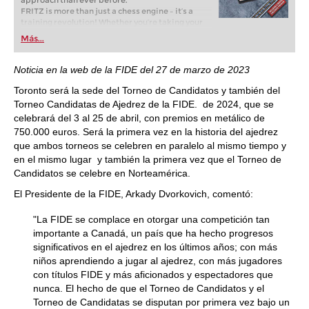
approach than ever before.
FRITZ is more than just a chess engine – it’s a
training revolution! Whether you’re taking your
first steps into the world of club chess, or already
Más...
playing at a tournament level: with FRITZ, you can
train more efficiently, intelligently and with a
more personalised approach than ever before.
Noticia en la web de la FIDE del 27 de marzo de 2023
Toronto será la sede del Torneo de Candidatos y también del
Torneo Candidatas de Ajedrez de la FIDE. de 2024, que se
celebrará del 3 al 25 de abril, con premios en metálico de
750.000 euros. Será la primera vez en la historia del ajedrez
que ambos torneos se celebren en paralelo al mismo tiempo y
en el mismo lugar y también la primera vez que el Torneo de
Candidatos se celebre en Norteamérica.
El Presidente de la FIDE, Arkady Dvorkovich, comentó:
"La FIDE se complace en otorgar una competición tan
importante a Canadá, un país que ha hecho progresos
significativos en el ajedrez en los últimos años; con más
niños aprendiendo a jugar al ajedrez, con más jugadores
con títulos FIDE y más aficionados y espectadores que
nunca. El hecho de que el Torneo de Candidatos y el
Torneo de Candidatas se disputan por primera vez bajo un