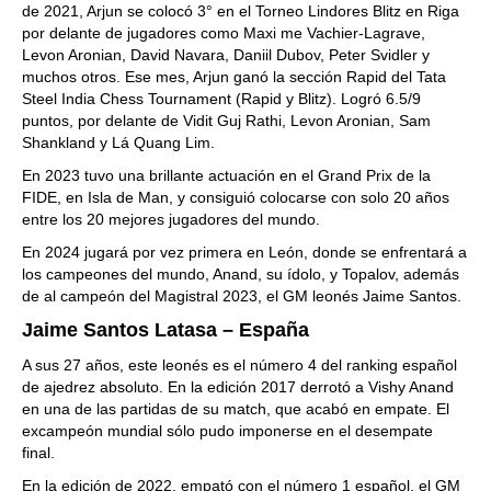
de 2021, Arjun se colocó 3° en el Torneo Lindores Blitz en Riga
por delante de jugadores como Maxi me Vachier-Lagrave,
Levon Aronian, David Navara, Daniil Dubov, Peter Svidler y
muchos otros. Ese mes, Arjun ganó la sección Rapid del Tata
Steel India Chess Tournament (Rapid y Blitz). Logró 6.5/9
puntos, por delante de Vidit Guj Rathi, Levon Aronian, Sam
Shankland y Lá Quang Lim.
En 2023 tuvo una brillante actuación en el Grand Prix de la
FIDE, en Isla de Man, y consiguió colocarse con solo 20 años
entre los 20 mejores jugadores del mundo.
En 2024 jugará por vez primera en León, donde se enfrentará a
los campeones del mundo, Anand, su ídolo, y Topalov, además
de al campeón del Magistral 2023, el GM leonés Jaime Santos.
Jaime Santos Latasa – España
A sus 27 años, este leonés es el número 4 del ranking español
de ajedrez absoluto. En la edición 2017 derrotó a Vishy Anand
en una de las partidas de su match, que acabó en empate. El
excampeón mundial sólo pudo imponerse en el desempate
final.
En la edición de 2022, empató con el número 1 español, el GM