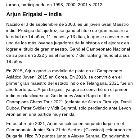
torneo, participando en 1993, 2000, 2001 y 2012.
Arjun Erigaisi – India
Nacido el 3 de septiembre de 2003, es un joven Gran Maestro
indio. Prodigio del ajedrez, se ganó el título de gran maestro a
la edad de 14 años, 11 meses y 13 días, lo que le convierte en
uno de los más jóvenes jugadores de la historia del ajedrez en
lograr el título de gran maestro. Ganó el Campeonato Nacional
de su país en 2022 y es el número 7 del ranking mundial a sus
19 años.
En 2015, Arjun ganó la medalla de plata en el Campeonato
Asiático Juvenil 2015 en Corea. En 2018, se convirtió en el
primer gran maestro del estado indio de Telangana. 2021 fue un
año fuerte para Arjun Erigaisi, ya que se convirtió en el primer
indio en clasificarse al Goldmoney Asian Rapid of the
Champions Chess Tour 2021 (delante de Alireza Firouzja, Daniil
Dubov, Peter Svidler y Vidit Gujrathi, sólo perdiendo ante Levon
Aronian en una partida muy reñida.
En octubre de 2021, Arjun se colocó en segundo lugar en el
Campeonato Junior Sub-21 de Ajedrez (Classical) celebrado en
Bulgaria. Hizo 7/9 puntos junto a Alexey Sarana. En noviembre