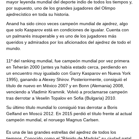
mayor leyenda mundial del deporte indio de todos los tiempos y,
por supuesto, uno de los grandes jugadores del Olimpo
ajedrecístico en toda su historia.
Anand ha sido cinco veces campeón mundial de ajedrez, algo
que solo Kasparov está en condiciones de igualar. Cuenta con
un palmarés insuperable y es uno de los jugadores más
queridos y admirados por los aficionados del ajedrez de todo el
mundo.
11º del ranking mundial, fue campeón mundial por vez primera
en Teherán 2000 (antes ya había estado cerca, perdiendo en
un encuentro muy igualado con Garry Kasparov en Nueva York
1995), ganando a Alexey Shirov. Posteriormente, consiguió el
título de nuevo en México 2007 y en Bonn (Alemania) 2008,
venciendo a Vladimir Kramnik. Volvió a proclamarse campeón
tras derrotar a Veselin Topalov en Sofia (Bulgaria) 2010.
Su último título mundial lo consiguió tras derrotar a Boris
Gelfand en Moscú 2012. En 2015 perdió el título frente al actual
campeón mundial, el noruego Magnus Carlsen.
Es una de las grandes estrellas del ajedrez de todos los
tiempos. Conocido como el "Rápido de Madrás" su ciudad natal,