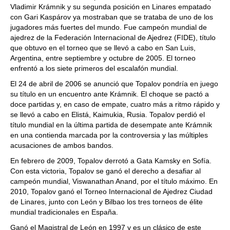
Vladimir Krámnik y su segunda posición en Linares empatado
con Gari Kaspárov ya mostraban que se trataba de uno de los
jugadores más fuertes del mundo. Fue campeón mundial de
ajedrez de la Federación Internacional de Ajedrez (FIDE), título
que obtuvo en el torneo que se llevó a cabo en San Luis,
Argentina, entre septiembre y octubre de 2005. El torneo
enfrentó a los siete primeros del escalafón mundial.
El 24 de abril de 2006 se anunció que Topalov pondría en juego
su título en un encuentro ante Krámnik. El choque se pactó a
doce partidas y, en caso de empate, cuatro más a ritmo rápido y
se llevó a cabo en Elistá, Kaimukia, Rusia. Topalov perdió el
título mundial en la última partida de desempate ante Krámnik
en una contienda marcada por la controversia y las múltiples
acusaciones de ambos bandos.
En febrero de 2009, Topalov derrotó a Gata Kamsky en Sofía.
Con esta victoria, Topalov se ganó el derecho a desafiar al
campeón mundial, Viswanathan Anand, por el título máximo. En
2010, Topalov ganó el Torneo Internacional de Ajedrez Ciudad
de Linares, junto con León y Bilbao los tres torneos de élite
mundial tradicionales en España.
Ganó el Magistral de León en 1997 y es un clásico de este