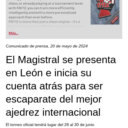
chess, or already playing at a tournament level:
with FRITZ, you can train more efficiently,
intelligently and with a more personalised
approach than ever before.
FRITZ is more than just a chess engine – it’s a
training revolution! Whether you’re taking your
first steps into the world of club chess, or already
Más...
playing at a tournament level: with FRITZ, you can
train more efficiently, intelligently and with a
more personalised approach than ever before.
Comunicado de prensa, 20 de mayo de 2024
El Magistral se presenta
en León e inicia su
cuenta atrás para ser
escaparate del mejor
ajedrez internacional
El torneo oficial tendrá lugar del 28 al 30 de junio