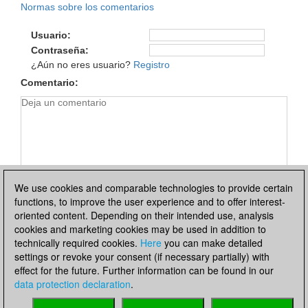
Normas sobre los comentarios
Usuario
Contraseña
¿Aún no eres usuario?
Registro
Comentario
We use cookies and comparable technologies to provide certain
functions, to improve the user experience and to offer interest-
oriented content. Depending on their intended use, analysis
cookies and marketing cookies may be used in addition to
technically required cookies.
Here
you can make detailed
settings or revoke your consent (if necessary partially) with
effect for the future. Further information can be found in our
Política de privacidad
|
Pie de imprenta
|
Para contactar
|
data protection declaration
.
Cookies Management
|
Licencias
|
Compliance Hotline
|
Inicio