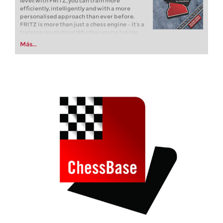
level: with FRITZ, you can train more
efficiently, intelligently and with a more
personalised approach than ever before.
FRITZ is more than just a chess engine – it’s a
training revolution! Whether you’re taking
your first steps into the world of club chess, or
Más...
already playing at a tournament level: with
FRITZ, you can train more efficiently,
intelligently and with a more personalised
approach than ever before.