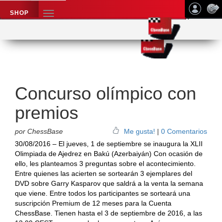
SHOP
TOGGLE
NAVIGATION
Application name
Noticias de ajedrez
Concurso olímpico con
premios
por ChessBase
Me gusta!
|
0 Comentarios
30/08/2016 – El jueves, 1 de septiembre se inaugura la XLII
Olimpiada de Ajedrez en Bakú (Azerbaiyán) Con ocasión de
ello, les planteamos 3 preguntas sobre el acontecimiento.
Entre quienes las acierten se sortearán 3 ejemplares del
DVD sobre Garry Kasparov que saldrá a la venta la semana
que viene. Entre todos los participantes se sorteará una
suscripción Premium de 12 meses para la Cuenta
ChessBase. Tienen hasta el 3 de septiembre de 2016, a las