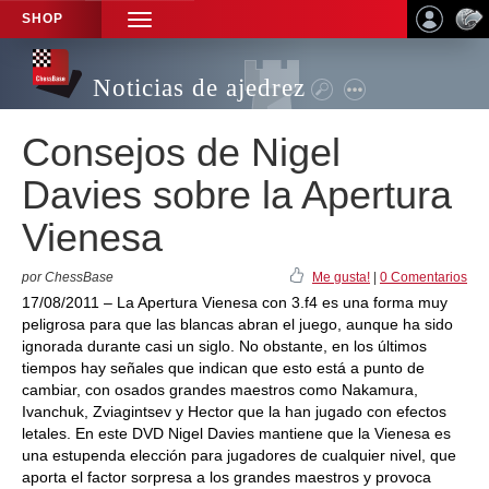
SHOP
TOGGLE
NAVIGATION
Noticias de ajedrez
Consejos de Nigel
Davies sobre la Apertura
Vienesa
por ChessBase
Me gusta!
|
0 Comentarios
17/08/2011 – La Apertura Vienesa con 3.f4 es una forma muy
peligrosa para que las blancas abran el juego, aunque ha sido
ignorada durante casi un siglo. No obstante, en los últimos
tiempos hay señales que indican que esto está a punto de
cambiar, con osados grandes maestros como Nakamura,
Ivanchuk, Zviagintsev y Hector que la han jugado con efectos
letales. En este DVD Nigel Davies mantiene que la Vienesa es
una estupenda elección para jugadores de cualquier nivel, que
aporta el factor sorpresa a los grandes maestros y provoca