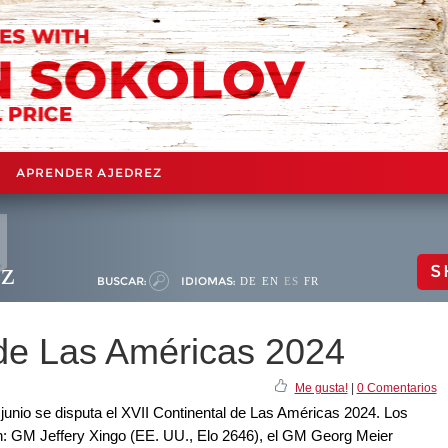
APRENDER AJEDREZ
ez
S
BUSCAR:
IDIOMAS:
DE
EN
ES
FR
 de Las Américas 2024
Me gusta!
|
0 Comentarios
 junio se disputa el XVII Continental de Las Américas 2024. Los
n: GM Jeffery Xingo (EE. UU., Elo 2646), el GM Georg Meier