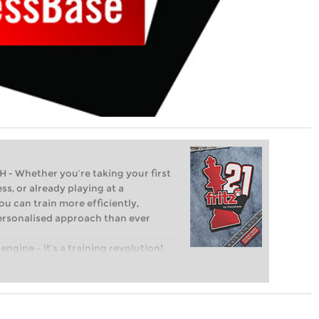
Whether you’re taking your first
ss, or already playing at a
ou can train more efficiently,
personalised approach than ever
engine – it’s a training revolution!
t steps into the world of club chess,
ent level: with FRITZ, you can train
 and with a more personalised