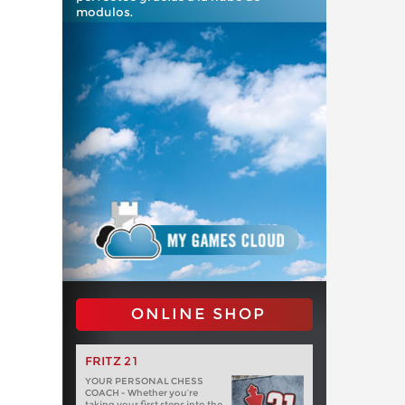
modulos.
ONLINE SHOP
FRITZ 21
YOUR PERSONAL CHESS
COACH - Whether you’re
taking your first steps into the