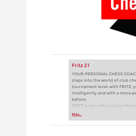
Fritz 21
YOUR PERSONAL CHESS COACH - 
steps into the world of club che
tournament level: with FRITZ, y
intelligently and with a more 
before.
FRITZ is more than just a chess 
Whether you’re taking your firs
Más...
or already playing at a tournam
more efficiently, intelligently
approach than ever before.