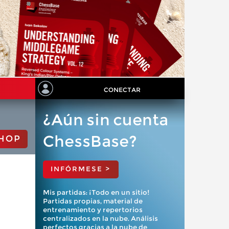
CONECTAR
¿Aún sin cuenta
ChessBase?
HOP
INFÓRMESE >
Mis partidas: ¡Todo en un sitio!
Partidas propias, material de
entrenamiento y repertorios
centralizados en la nube. Análisis
perfectos gracias a la nube de