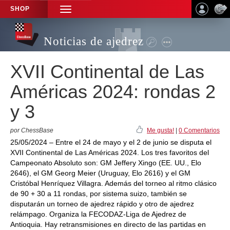
SHOP
TOGGLE
NAVIGATION
Noticias de ajedrez
XVII Continental de Las
Américas 2024: rondas 2
y 3
por ChessBase
Me gusta!
|
0 Comentarios
25/05/2024 – Entre el 24 de mayo y el 2 de junio se disputa el
XVII Continental de Las Américas 2024. Los tres favoritos del
Campeonato Absoluto son: GM Jeffery Xingo (EE. UU., Elo
2646), el GM Georg Meier (Uruguay, Elo 2616) y el GM
Cristóbal Henríquez Villagra. Además del torneo al ritmo clásico
de 90 + 30 a 11 rondas, por sistema suizo, también se
disputarán un torneo de ajedrez rápido y otro de ajedrez
relámpago. Organiza la FECODAZ-Liga de Ajedrez de
Antioquia. Hay retransmisiones en directo de las partidas en