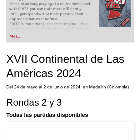
chess, or already playing at a tournament level:
with FRITZ, you can train more efficiently,
intelligently and with a more personalised
approach than ever before.
FRITZ is more than just a chess engine – it’s a
training revolution! Whether you’re taking your
first steps into the world of club chess, or already
Más...
playing at a tournament level: with FRITZ, you can
train more efficiently, intelligently and with a
more personalised approach than ever before.
XVII Continental de Las
Américas 2024
Del 24 de mayo al 2 de junio de 2024, en Medellín (Colombia)
Rondas 2 y 3
Todas las partidas disponibles