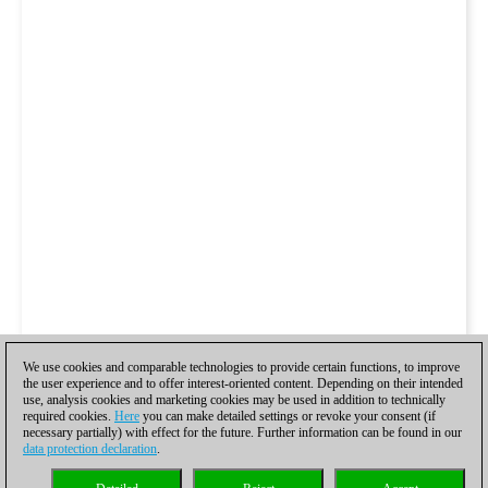
We use cookies and comparable technologies to provide certain functions, to improve
the user experience and to offer interest-oriented content. Depending on their intended
use, analysis cookies and marketing cookies may be used in addition to technically
required cookies.
Here
you can make detailed settings or revoke your consent (if
necessary partially) with effect for the future. Further information can be found in our
data protection declaration
.