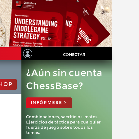
CONECTAR
¿Aún sin cuenta
ChessBase?
HOP
INFÓRMESE >
Combinaciones, sacrificios, mates.
Ejercicios de táctica para cualquier
fuerza de juego sobre todos los
temas.