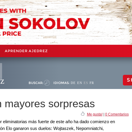
APRENDER AJEDREZ
ez
S
BUSCAR:
IDIOMAS:
DE
EN
ES
FR
n mayores sorpresas
Me gusta!
|
0 Comentarios
or eliminatorias más fuerte de este año ha dado comienzo en
afón Elo ganaron sus duelos: Wojtaszek, Nepomniatchi,