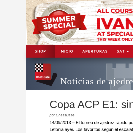
INICIO
APERTURAS
SAT
SHOP
Noticias de ajedr
Copa ACP E1: si
por ChessBase
14/09/2013 – El torneo de ajedrez rápido p
Letonia ayer. Los favoritos según el escal