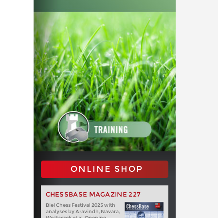
ONLINE SHOP
CHESSBASE MAGAZINE 227
Biel Chess Festival 2025 with
analyses by Aravindh, Navara,
Wojtaszek et al. Opening