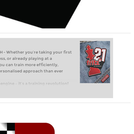
Whether you’re taking your first
ss, or already playing at a
ou can train more efficiently,
personalised approach than ever
engine – it’s a training revolution!
t steps into the world of club chess,
ent level: with FRITZ, you can train
 and with a more personalised