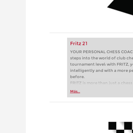
Fritz 21
YOUR PERSONAL CHESS COACH - 
steps into the world of club che
tournament level: with FRITZ, y
intelligently and with a more 
before.
FRITZ is more than just a chess 
Whether you’re taking your firs
Más...
or already playing at a tournam
more efficiently, intelligently
approach than ever before.