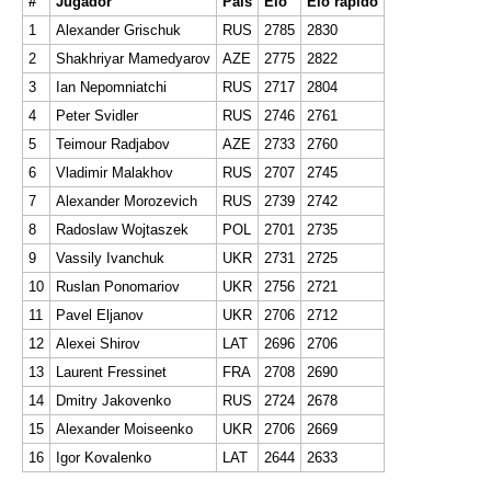
#
Jugador
País
Elo
Elo rápido
1
Alexander Grischuk
RUS
2785
2830
2
Shakhriyar Mamedyarov
AZE
2775
2822
3
Ian Nepomniatchi
RUS
2717
2804
4
Peter Svidler
RUS
2746
2761
5
Teimour Radjabov
AZE
2733
2760
6
Vladimir Malakhov
RUS
2707
2745
7
Alexander Morozevich
RUS
2739
2742
8
Radoslaw Wojtaszek
POL
2701
2735
9
Vassily Ivanchuk
UKR
2731
2725
10
Ruslan Ponomariov
UKR
2756
2721
11
Pavel Eljanov
UKR
2706
2712
12
Alexei Shirov
LAT
2696
2706
13
Laurent Fressinet
FRA
2708
2690
14
Dmitry Jakovenko
RUS
2724
2678
15
Alexander Moiseenko
UKR
2706
2669
16
Igor Kovalenko
LAT
2644
2633