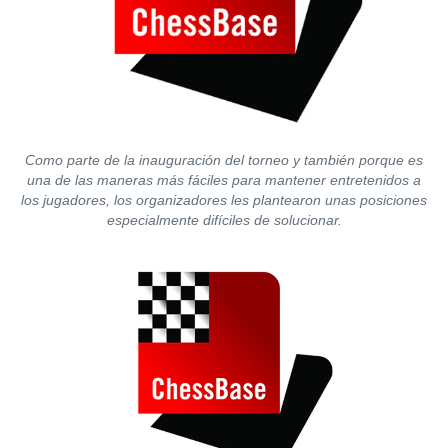
Como parte de la inauguración del torneo y también porque es
una de las maneras más fáciles para mantener entretenidos a
los jugadores, los organizadores les plantearon unas posiciones
especialmente difíciles de solucionar.