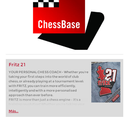
Fritz 21
YOUR PERSONAL CHESS COACH - Whether you’re
taking your first steps into the world of club
chess, or already playing at a tournament level:
with FRITZ, you can train more efficiently,
intelligently and with a more personalised
approach than ever before.
FRITZ is more than just a chess engine – it’s a
training revolution! Whether you’re taking your
first steps into the world of club chess, or already
Más...
playing at a tournament level: with FRITZ, you can
train more efficiently, intelligently and with a
more personalised approach than ever before.