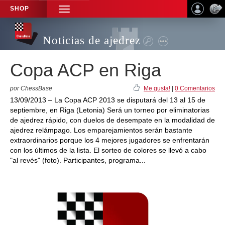
SHOP
TOGGLE
NAVIGATION
Noticias de ajedrez
Copa ACP en Riga
por ChessBase
Me gusta!
|
0 Comentarios
13/09/2013 – La Copa ACP 2013 se disputará del 13 al 15 de
septiembre, en Riga (Letonia) Será un torneo por eliminatorias
de ajedrez rápido, con duelos de desempate en la modalidad de
ajedrez relámpago. Los emparejamientos serán bastante
extraordinarios porque los 4 mejores jugadores se enfrentarán
con los últimos de la lista. El sorteo de colores se llevó a cabo
"al revés" (foto). Participantes, programa...