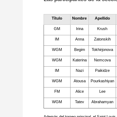
Título
Nombre
Apellido
GM
Irina
Krush
IM
Anna
Zatonskih
WGM
Begim
Tokhirjonova
WGM
Katerina
Nemcova
IM
Nazi
Paikidze
WGM
Atousa
Pourkashiyan
FM
Alice
Lee
WGM
Tatev
Abrahamyan
Además del torneo principal, el Saint Lou