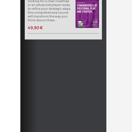
looking for a clear roadmap
or an advanced player ready
to refine your strategic edge,
this comprehensive course
will transform the way you
think about chess.
49,90 €