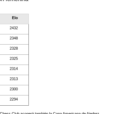
Elo
2432
2348
2328
2325
2314
2313
2300
2294
is Chess Club acogerá también la Copa Americana de Ajedrez