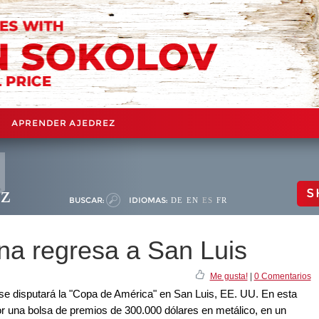
APRENDER AJEDREZ
ez
S
BUSCAR:
IDIOMAS:
DE
EN
ES
FR
a regresa a San Luis
Me gusta!
|
0 Comentarios
 se disputará la "Copa de América" en San Luis, EE. UU. En esta
or una bolsa de premios de 300.000 dólares en metálico, en un