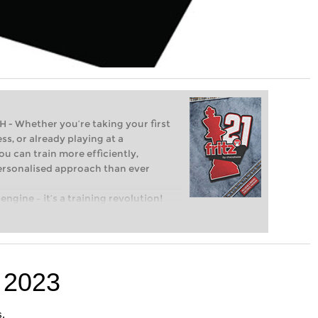
Whether you’re taking your first
ss, or already playing at a
ou can train more efficiently,
personalised approach than ever
engine – it’s a training revolution!
t steps into the world of club chess,
ent level: with FRITZ, you can train
 and with a more personalised
 2023
s,