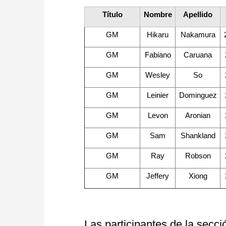
Título
Nombre
Apellido
GM
Hikaru
Nakamura
GM
Fabiano
Caruana
GM
Wesley
So
GM
Leinier
Dominguez
GM
Levon
Aronian
GM
Sam
Shankland
GM
Ray
Robson
GM
Jeffery
Xiong
Las participantes de la secc