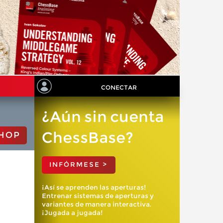
CONECTAR
¿Aún sin cuenta
ChessBase?
HOP
INFÓRMESE >
¡Así se aprenden las aperturas!
Entrenar sistemas de aperturas y
variantes de manera interactiva.
¡Jugada a jugada!