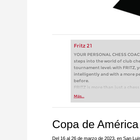
Fritz 21
YOUR PERSONAL CHESS COACH - 
steps into the world of club che
tournament level: with FRITZ, y
intelligently and with a more 
before.
FRITZ is more than just a chess 
Whether you’re taking your firs
Más...
or already playing at a tournam
more efficiently, intelligently
approach than ever before.
Copa de América
Del 16 al 26 de marzo de 2023, en San Lui