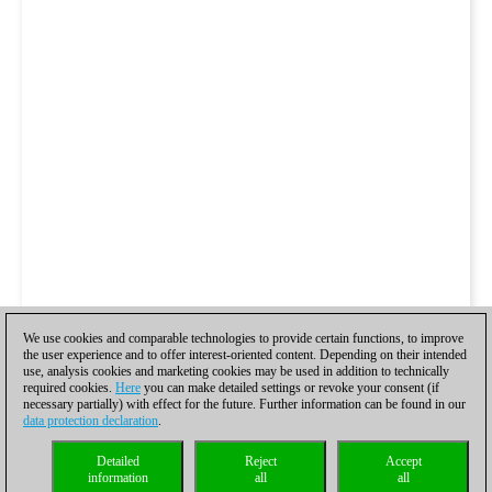
We use cookies and comparable technologies to provide certain functions, to improve
the user experience and to offer interest-oriented content. Depending on their intended
use, analysis cookies and marketing cookies may be used in addition to technically
required cookies.
Here
you can make detailed settings or revoke your consent (if
necessary partially) with effect for the future. Further information can be found in our
data protection declaration
.
Detailed
Reject
Accept
information
all
all