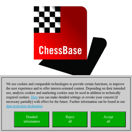
We use cookies and comparable technologies to provide certain functions, to improve
the user experience and to offer interest-oriented content. Depending on their intended
use, analysis cookies and marketing cookies may be used in addition to technically
required cookies.
Here
you can make detailed settings or revoke your consent (if
necessary partially) with effect for the future. Further information can be found in our
data protection declaration
.
Detailed
Reject
Accept
information
all
all