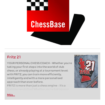
Fritz 21
YOUR PERSONAL CHESS COACH - Whether you’re
taking your first steps into the world of club
chess, or already playing at a tournament level:
with FRITZ, you can train more efficiently,
intelligently and with a more personalised
approach than ever before.
FRITZ is more than just a chess engine – it’s a
training revolution! Whether you’re taking your
first steps into the world of club chess, or already
Más...
playing at a tournament level: with FRITZ, you can
train more efficiently, intelligently and with a
more personalised approach than ever before.