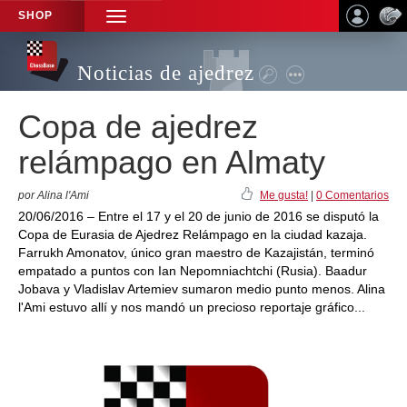
SHOP
TOGGLE
NAVIGATION
Noticias de ajedrez
Copa de ajedrez
relámpago en Almaty
por Alina l'Ami
Me gusta!
|
0 Comentarios
20/06/2016 – Entre el 17 y el 20 de junio de 2016 se disputó la
Copa de Eurasia de Ajedrez Relámpago en la ciudad kazaja.
Farrukh Amonatov, único gran maestro de Kazajistán, terminó
empatado a puntos con Ian Nepomniachtchi (Rusia). Baadur
Jobava y Vladislav Artemiev sumaron medio punto menos. Alina
l'Ami estuvo allí y nos mandó un precioso reportaje gráfico...