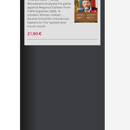
Woodward analyses his game
against Magnus Carlsen from
TePe Sigeman 2026, “A
modern Nimzo-Indian” –
Andrei Volokitin introduces
readers to "his" system and
much more!
21,90 €