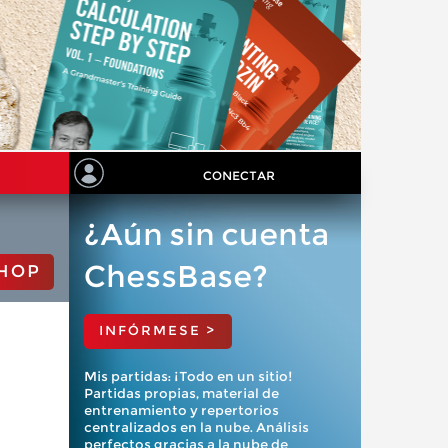
CONECTAR
¿Aún sin cuenta
ChessBase?
HOP
INFÓRMESE >
Mis partidas: ¡Todo en un sitio!
Partidas propias, material de
entrenamiento y repertorios
centralizados en la nube. Análisis
perfectos gracias a la nube de