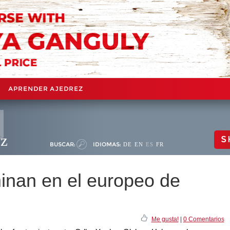
APRENDER AJEDREZ
ez
S
BUSCAR:
IDIOMAS:
DE
EN
ES
FR
minan en el europeo de
Me gusta!
|
0 Comentarios