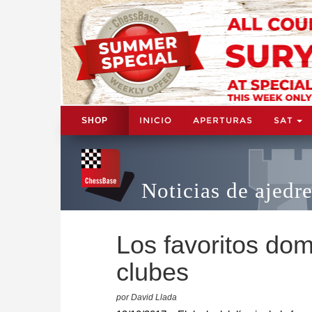
INICIO
APERTURAS
SAT
SHOP
Noticias de ajedr
Los favoritos do
clubes
por David Llada