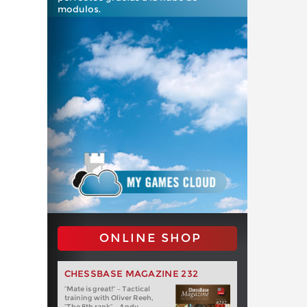
modulos.
ONLINE SHOP
CHESSBASE MAGAZINE 232
“Mate is great!” – Tactical
training with Oliver Reeh,
“The 8th rank” – Andy