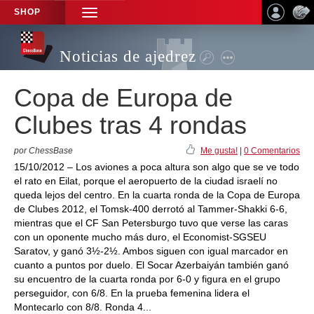
SHOP
TOGGLE
NAVIGATION
Noticias de ajedrez
Copa de Europa de
Clubes tras 4 rondas
por ChessBase
Me gusta!
|
0 Comentarios
15/10/2012 – Los aviones a poca altura son algo que se ve todo
el rato en Eilat, porque el aeropuerto de la ciudad israelí no
queda lejos del centro. En la cuarta ronda de la Copa de Europa
de Clubes 2012, el Tomsk-400 derrotó al Tammer-Shakki 6-6,
mientras que el CF San Petersburgo tuvo que verse las caras
con un oponente mucho más duro, el Economist-SGSEU
Saratov, y ganó 3½-2½. Ambos siguen con igual marcador en
cuanto a puntos por duelo. El Socar Azerbaiyán también ganó
su encuentro de la cuarta ronda por 6-0 y figura en el grupo
perseguidor, con 6/8. En la prueba femenina lidera el
Montecarlo con 8/8. Ronda 4...