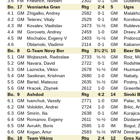
3.6
FM
Friedrich, Norbert
2302
0-1
GM
Guseino
Bo.
17
Vesnianka Gran
Rtg
2:4
5
Ugra
4.1
GM
Zhigalko, Andrey
2582
0-1
GM
Malakho
4.2
GM
Teterev, Vitaly
2529
0-1
GM
Korobov
4.3
IM
Kovalev, Vladislav
2473
½-½
GM
Rublevs
4.4
IM
Gorovets, Andrey
2459
1-0
GM
Dreev, 
4.5
IM
Mochalov, Evgeny V
2403
½-½
GM
Pridoroz
4.6
Oblamski, Vladimir
2114
0-1
GM
Kabanov
Bo.
8
G-Team Novy Bor
Rtg
3½:2½
10
Beer S
5.1
GM
Wojtaszek, Radoslaw
2733
½-½
GM
Roiz, M
5.2
GM
Navara, David
2722
0-1
GM
Rodshte
5.3
GM
Laznicka, Viktor
2678
½-½
GM
Huzman,
5.4
GM
Sasikiran, Krishnan
2680
1-0
GM
Nabaty,
5.5
GM
Bartel, Mateusz
2635
½-½
GM
Postny,
5.6
GM
Hracek, Zbynek
2612
1-0
GM
Greenfe
Bo.
9
Ashdod
Rtg
4:2
14
Siroki B
6.1
GM
Ivanchuk, Vassily
2771
1-0
GM
Palac, 
6.2
GM
Volokitin, Andrei
2724
1-0
GM
Brkic, A
6.3
GM
Smirin, Ilia
2638
0-1
GM
Kurajica
6.4
GM
Romanov, Evgeny
2611
½-½
GM
Dizdarev
6.5
GM
Avrukh, Boris
2585
1-0
IM
Bogut, Z
6.6
GM
Kogan, Artur
2583
½-½
WFM
Dimitrij
Bo.
18
Team Viking
Rtg
2:4
12
Gros X