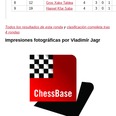
8
12
Gros Xake Taldea
4
3
0
1
9
19
Hapoel Kfar Saba
4
3
0
1
Todos los resultados de esta ronda
y
clasificación completa tras
4 rondas
Impresiones fotográficas por Vladimír Jagr