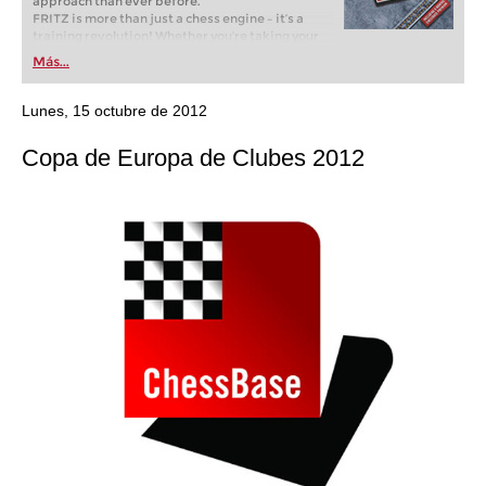
approach than ever before.
FRITZ is more than just a chess engine – it’s a
training revolution! Whether you’re taking your
first steps into the world of club chess, or already
Más...
playing at a tournament level: with FRITZ, you can
train more efficiently, intelligently and with a
more personalised approach than ever before.
Lunes, 15 octubre de 2012
Copa de Europa de Clubes 2012