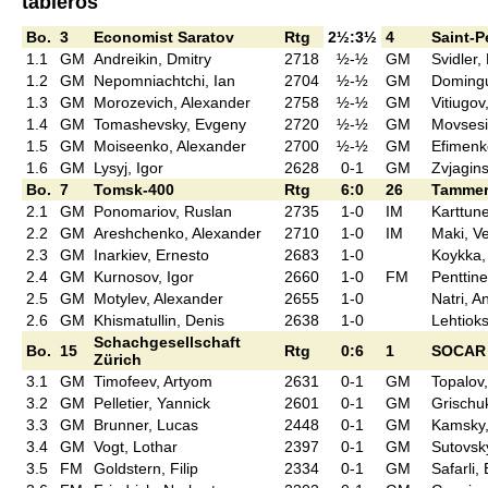
tableros
Bo.
3
Economist Saratov
Rtg
2½:3½
4
Saint-P
1.1
GM
Andreikin, Dmitry
2718
½-½
GM
Svidler,
1.2
GM
Nepomniachtchi, Ian
2704
½-½
GM
Domingu
1.3
GM
Morozevich, Alexander
2758
½-½
GM
Vitiugov,
1.4
GM
Tomashevsky, Evgeny
2720
½-½
GM
Movsesi
1.5
GM
Moiseenko, Alexander
2700
½-½
GM
Efimenk
1.6
GM
Lysyj, Igor
2628
0-1
GM
Zvjagin
Bo.
7
Tomsk-400
Rtg
6:0
26
Tammer
2.1
GM
Ponomariov, Ruslan
2735
1-0
IM
Karttun
2.2
GM
Areshchenko, Alexander
2710
1-0
IM
Maki, Ve
2.3
GM
Inarkiev, Ernesto
2683
1-0
Koykka,
2.4
GM
Kurnosov, Igor
2660
1-0
FM
Penttine
2.5
GM
Motylev, Alexander
2655
1-0
Natri, A
2.6
GM
Khismatullin, Denis
2638
1-0
Lehtiok
Schachgesellschaft
Bo.
15
Rtg
0:6
1
SOCAR 
Zürich
3.1
GM
Timofeev, Artyom
2631
0-1
GM
Topalov,
3.2
GM
Pelletier, Yannick
2601
0-1
GM
Grischu
3.3
GM
Brunner, Lucas
2448
0-1
GM
Kamsky,
3.4
GM
Vogt, Lothar
2397
0-1
GM
Sutovsky
3.5
FM
Goldstern, Filip
2334
0-1
GM
Safarli, 