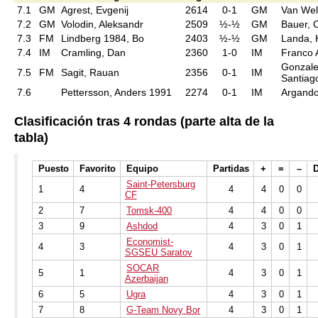
7.1
GM
Agrest, Evgenij
2614
0-1
GM
Van Wel
7.2
GM
Volodin, Aleksandr
2509
½-½
GM
Bauer, C
7.3
FM
Lindberg 1984, Bo
2403
½-½
GM
Landa, 
7.4
IM
Cramling, Dan
2360
1-0
IM
Franco 
Gonzale
7.5
FM
Sagit, Rauan
2356
0-1
IM
Santiag
7.6
Pettersson, Anders 1991
2274
0-1
IM
Argando
Clasificación tras 4 rondas (parte alta de la
tabla)
Puesto
Favorito
Equipo
Partidas
+
=
–
Saint-Petersburg
1
4
4
4
0
0
CF
2
7
Tomsk-400
4
4
0
0
3
9
Ashdod
4
3
0
1
Economist-
4
3
4
3
0
1
SGSEU Saratov
SOCAR
5
1
4
3
0
1
Azerbaijan
6
5
Ugra
4
3
0
1
7
8
G-Team Novy Bor
4
3
0
1