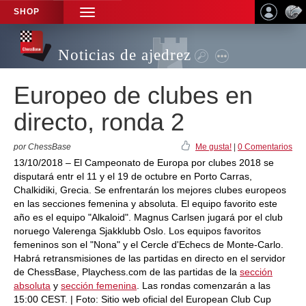
SHOP
TOGGLE
NAVIGATION
Noticias de ajedrez
Europeo de clubes en
directo, ronda 2
por ChessBase
Me gusta!
|
0 Comentarios
13/10/2018 – El Campeonato de Europa por clubes 2018 se
disputará entr el 11 y el 19 de octubre en Porto Carras,
Chalkidiki, Grecia. Se enfrentarán los mejores clubes europeos
en las secciones femenina y absoluta. El equipo favorito este
año es el equipo "Alkaloid". Magnus Carlsen jugará por el club
noruego Valerenga Sjakklubb Oslo. Los equipos favoritos
femeninos son el "Nona" y el Cercle d'Echecs de Monte-Carlo.
Habrá retransmisiones de las partidas en directo en el servidor
de ChessBase, Playchess.com de las partidas de la
sección
absoluta
y
sección femenina
. Las rondas comenzarán a las
15:00 CEST. | Foto: Sitio web oficial del European Club Cup