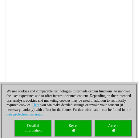
We use cookies and comparable technologies to provide certain functions, to improve
the user experience and to offer interest-oriented content. Depending on their intended
use, analysis cookies and marketing cookies may be used in addition to technically
required cookies.
Here
you can make detailed settings or revoke your consent (if
necessary partially) with effect for the future. Further information can be found in our
data protection declaration
.
Detailed
Reject
Accept
information
all
all