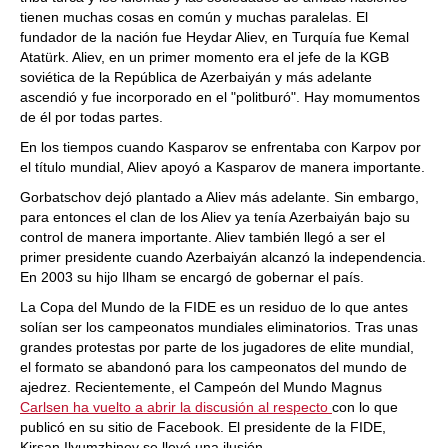
tienen muchas cosas en común y muchas paralelas. El
fundador de la nación fue Heydar Aliev, en Turquía fue Kemal
Atatürk. Aliev, en un primer momento era el jefe de la KGB
soviética de la República de Azerbaiyán y más adelante
ascendió y fue incorporado en el "politburó". Hay momumentos
de él por todas partes.
En los tiempos cuando Kasparov se enfrentaba con Karpov por
el título mundial, Aliev apoyó a Kasparov de manera importante.
Gorbatschov dejó plantado a Aliev más adelante. Sin embargo,
para entonces el clan de los Aliev ya tenía Azerbaiyán bajo su
control de manera importante. Aliev también llegó a ser el
primer presidente cuando Azerbaiyán alcanzó la independencia.
En 2003 su hijo Ilham se encargó de gobernar el país.
La Copa del Mundo de la FIDE es un residuo de lo que antes
solían ser los campeonatos mundiales eliminatorios. Tras unas
grandes protestas por parte de los jugadores de elite mundial,
el formato se abandonó para los campeonatos del mundo de
ajedrez. Recientemente, el Campeón del Mundo Magnus
Carlsen ha vuelto a abrir la discusión al respecto
con lo que
publicó en su sitio de Facebook. El presidente de la FIDE,
Kirsan Ilyumzhinov se llevó una ilusión.