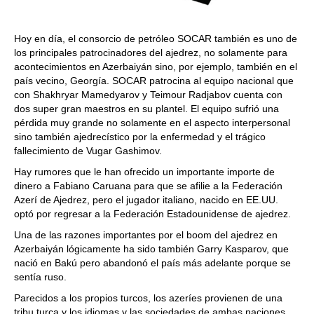
Hoy en día, el consorcio de petróleo SOCAR también es uno de
los principales patrocinadores del ajedrez, no solamente para
acontecimientos en Azerbaiyán sino, por ejemplo, también en el
país vecino, Georgía. SOCAR patrocina al equipo nacional que
con Shakhryar Mamedyarov y Teimour Radjabov cuenta con
dos super gran maestros en su plantel. El equipo sufrió una
pérdida muy grande no solamente en el aspecto interpersonal
sino también ajedrecístico por la enfermedad y el trágico
fallecimiento de Vugar Gashimov.
Hay rumores que le han ofrecido un importante importe de
dinero a Fabiano Caruana para que se afilie a la Federación
Azerí de Ajedrez, pero el jugador italiano, nacido en EE.UU.
optó por regresar a la Federación Estadounidense de ajedrez.
Una de las razones importantes por el boom del ajedrez en
Azerbaiyán lógicamente ha sido también Garry Kasparov, que
nació en Bakú pero abandonó el país más adelante porque se
sentía ruso.
Parecidos a los propios turcos, los azeríes provienen de una
tribu turca y los idiomas y las sociedades de ambas naciones