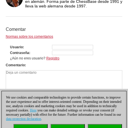
en alemán. Forma parte de ChessBase desde 1991 y
lleva la web alemana desde 1997.
Comentar
Normas sobre los comentarios
Usuario
Contraseña
¿Aún no eres usuario?
Registro
Comentario
We use cookies and comparable technologies to provide certain functions, to improve
the user experience and to offer interest-oriented content. Depending on their intended
use, analysis cookies and marketing cookies may be used in addition to technically
required cookies.
Here
you can make detailed settings or revoke your consent (if
necessary partially) with effect for the future. Further information can be found in our
data protection declaration
.