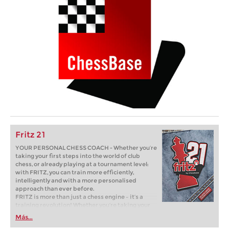
Fritz 21
YOUR PERSONAL CHESS COACH - Whether you’re
taking your first steps into the world of club
chess, or already playing at a tournament level:
with FRITZ, you can train more efficiently,
intelligently and with a more personalised
approach than ever before.
FRITZ is more than just a chess engine – it’s a
training revolution! Whether you’re taking your
first steps into the world of club chess, or already
Más...
playing at a tournament level: with FRITZ, you can